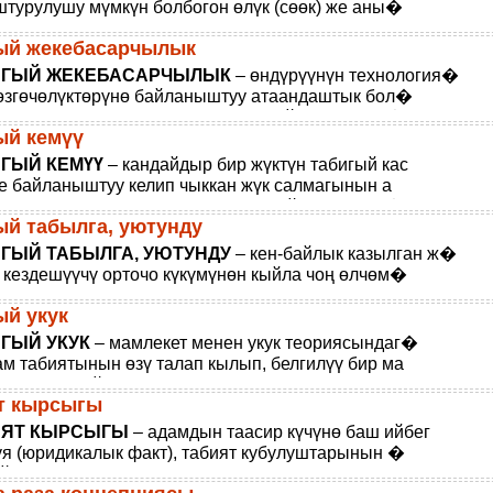
турулушу мүмкүн болбогон өлүк (сөөк) же аны�
 бөлүгү.
ый жекебасарчылык
ИГЫЙ ЖЕКЕБАСАРЧЫЛЫК
– өндүрүүнүн технология�
згөчөлүктөрүнө байланыштуу атаандаштык бол�
 шартта, базар өтүмдүүлүгүн натыйжалуу кана�
ый кемүү
ГЫЙ КЕМҮҮ
– кандайдыр бир жүктүн табигый кас
е байланыштуу келип чыккан жүк салмагынын а
ы: кургоо, агуу ж. б. Жүктүн мындай кемүүсү, а�
ый табылга, уютунду
ГЫЙ ТАБЫЛГА, УЮТУНДУ
– кен-байлык казылган ж�
кездешүүчү орточо күкүмүнөн кыйла чоң өлчөм�
баалуу металлдардын өзүнүн обочолонгондугу
ый укук
ГЫЙ УКУК
– мамлекет менен укук теориясындаг�
м табиятынын өзү талап кылып, белгилүү бир ма
тте аны мыйзамдуу түрдө таанууга же тааныба
т кырсыгы
ИЯТ КЫРСЫГЫ
– адамдын таасир күчүнө баш ийбег
уя (юридикалык факт), табият кубулуштарынын �
жасында келип чыккан чукул абал (суу каптоо,