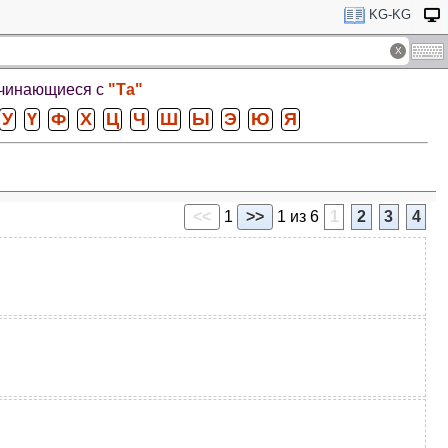
KG-KG
ачинающиеся с
"Та"
У
Ү
Ф
Х
Ц
Ч
Ш
Ы
Э
Ю
Я
<<
1
>>
1 из 6
1
2
3
4