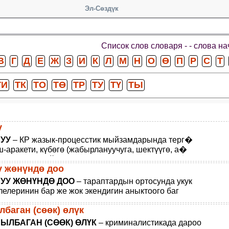
Эл-Сөздүк
Список слов словаря -
- слова н
В
Г
Д
Е
Ж
З
И
К
Л
М
Н
О
Ө
П
Р
С
Т
ТИ
ТК
ТО
ТӨ
ТР
ТУ
ТҮ
ТЫ
у
УУ
– КР жазык-процесстик мыйзамдарында терг�
-аракети, күбөгө (жабырлануучуга, шектүүгө, а�
луучуга) мыйзамда белгиленген тартипте, таа�
у жөнүндө доо
УУ ЖӨНҮНДӨ ДОО
– тараптардын ортосунда укук
елеринин бар же жок экендигин аныктоого баг
ган доо (келишимди бекемдөө же аны жараксыз
баган (сөөк) өлүк
ЫЛБАГАН (СӨӨК) ӨЛҮК
– криминалистикада дароо