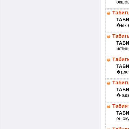
окшош
� бир
Табиг
ТАБ
�ык ө
�огон
Табиг
ТАБИ
иетин
зайыш
Табиг
ТАБИ
�рде 
�өгү 
Табиг
ТАБИ
� ада
млеке
Табия
ТАБ
ен ок
�атый