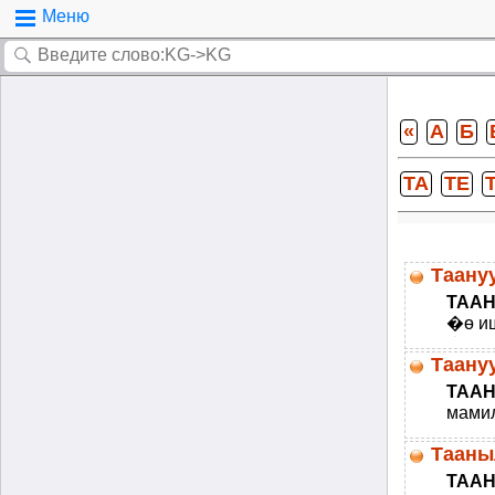
Меню
«
А
Б
ТА
ТЕ
Таану
ТААН
�ө иш
�ыпта
Таану
ТААН
мамил
ыттал
Тааныл
ТААН