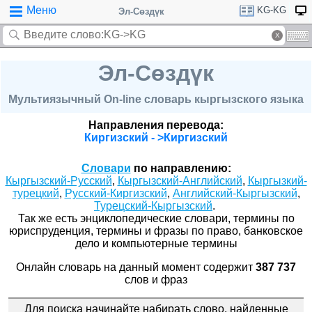
Меню
KG-KG
Эл-Сөздүк
Эл-Сөздүк
Мультиязычный On-line словарь кыргызского языка
Направления перевода:
Киргизский - >Киргизский
Словари
по направлению:
Кыргызский-Русский
,
Кыргызский-Английский
,
Кыргызкий-
турецкий
,
Русский-Киргизский
,
Английский-Кыргызский
,
Турецский-Кыргызский
.
Так же есть энциклопедические словари, термины по
юриспруденция, термины и фразы по право, банковское
дело и компьютерные термины
Онлайн словарь на данный момент содержит
387 737
слов и фраз
Для поиска начинайте набирать слово, найденные