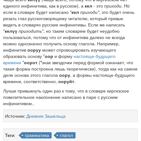
единого инфинитива, как в русском), а
кел
- это
приходи
. Ho
если в словаре будет написано "
кел
приходи"
, это будет очень
резать глаз русскоговорящему читателю, который привык
видеть в словарях русские инфинитивы. Если же написать
"
келүү
приходить"
, но таким словарем будет неудобно
пользоваться, потому что от инфинитива далеко не всегда
можно однозначно получить основу глагола. Например,
инфинитив
ооруу
может спровоцировать изучающего
образовать основу *
оор
и форму
настояще-будущего
времени
*
оорот
(
*
знак звездочки перед формой означает, что
такая форма построена лишь теоретически), тогда как на самом
деле основа этого глагола
оору
, а формы настояще-будущего
времени, соответственно,
ооруйт
.
Лучше привыкнуть один раз к тому, что в словаре киргизское
повелительное наклонение написано в паре с русским
инфинитивом..
Источник:
Дневник Зашельца
Теги:
грамматика
глагол