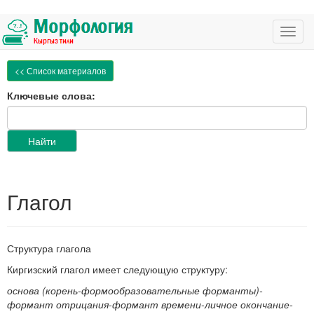
Убрать
навигацию
Toggl
navig
<< Список материалов
Ключевые слова:
Глагол
Структура глагола
Киргизский глагол имеет следующую структуру:
основа (корень-формообразовательные форманты)-
формант отрицания-формант времени-личное окончание-