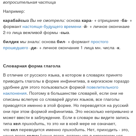
вопросительная частица
Например:
карабайсыз
Вы не смотрели:
основа
кара
- + отрицание -
ба
- +
формант
настояще-будущего времени
-
й
- + личное окончнаие
2-го лица вежливой формы -
сыз
.
билдик
мы знали
: основа
бил
- + формант
простого
прошедшего
-
ди
- + личное окончание 1 лица мн. числа -
к
.
Словарная форма глагола
В отличие от русского языка, в котором в словарях принято
приводить глаголы в форме инфинитива, в киргизском гораздо
удобнее для этого пользоваться формой
повелительного
наклонения
. Поэтому в большинстве словарей, если они не
списаны вслепую со словарей других языков, все глаголы
приводятся именно в этой форме. Но переводятся на русский
они при этом формой инфинитива. Это несколько непривычно и
может ввести в заблуждение. Если в словаре вы видите запись
типа
кел
приходить
, то это ни в коей мере не означает,
что
кел
переводится именно
приходить
. Нет, приходить - это,
чаще всего
келүү
(чаще всего, потому что в киргизском нет