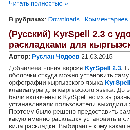
Читать полностью »
В рубриках:
Downloads
|
Комментариев (
(Русский) KyrSpell 2.3 c у
раскладками для кыргызск
Автор:
Руслан Чодоев
21.03.2015
Добавлена новая версия
KyrSpell 2.3
.
Гд
оболочки откуда можно установить саму
орфографии кыргызского языка
KyrSpell
клавиатуры для кыргызского языка. До 
были включены в KyrSpell но из за разн
устанавливали пользователи выходили 
Поэтому было решено предоставить са
какую именно раскладку установить в си
вида раскладки. Выбирайте кому какая 