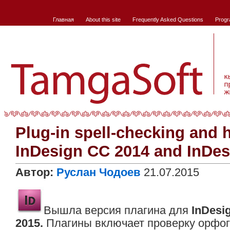
Главная
About this site
Frequently Asked Questions
Progr
Plug-in spell-checking and 
InDesign CC 2014 and InDe
Автор:
Руслан Чодоев
21.07.2015
Вышла версия плагина для
InDesi
2015.
Плагины включает проверку орфог