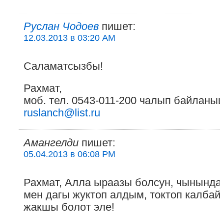
Руслан Чодоев
пишет:
12.03.2013 в 03:20 AM
Саламатсызбы!
Рахмат,
моб. тел. 0543-011-200 чалып байланы
ruslanch@list.ru
Амангелди
пишет:
05.04.2013 в 06:08 PM
Рахмат, Алла ыраазы болсун, чынынд
мен дагы жуктоп алдым, токтоп калба
жакшы болот эле!