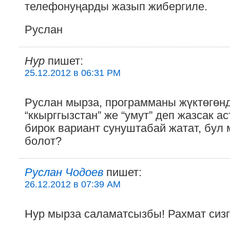
телефонуңарды жазып жибергиле.
Руслан
Hyp
пишет:
25.12.2012 в 06:31 PM
Руслан мырза, программаны жүктөгөнд
“ккырггызстан” же “умут” деп жазсак 
бирок вариант сунуштабай жатат, бул 
болот?
Руслан Чодоев
пишет:
26.12.2012 в 07:39 AM
Нур мырза саламатсызбы! Рахмат сизг