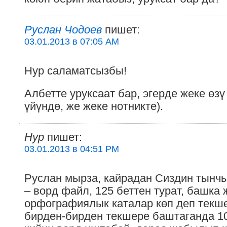
Руслан Чодоев
пишет:
03.01.2013 в 07:05 AM
Нур саламатсызбы!
Албетте уруксаат бар, эгерде жеке өзү
үйүндө, же жеке нотникте).
Hyp
пишет:
03.01.2013 в 04:51 PM
Руслан мырза, кайрадан Сиздин тынч
– ворд файл, 125 беттен турат, башка 
орфографиялык каталар көп деп текше
бирден-бирден текшере баштаганда 10