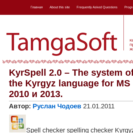
Главная
About this site
Frequently Asked Questions
Progr
KyrSpell 2.0 – The system of
the Kyrgyz language for MS 
2010 и 2013.
Автор:
Руслан Чодоев
21.01.2011
Spell checker spelling checker Kyrg