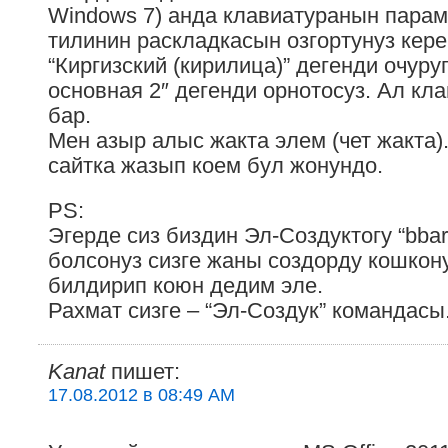
Windows 7) анда клавиатуранын парам
тилинин раскладкасын озгортунуз кере
“Киргизский (кирилица)” дегенди очуру
основная 2″ дегенди орнотосуз. Ал к
бар.
Мен азыр алыс жакта элем (чет жакта)
сайтка жазып коем бул жонундо.
PS:
Эгерде сиз биздин Эл-Создуктогу “bbar
болсонуз сизге жаны создорду кошкон
билдирип коюн дедим эле.
Рахмат сизге – “Эл-Создук” командасы
Kanat
пишет:
17.08.2012 в 08:49 AM