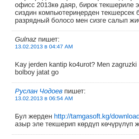
офисс 2013кө даяр, бирок текшериле э
сиздин компьютериңерден текшерсек б
разрядный болосо мен сизге салып жи
Gulnaz
пишет:
13.02.2013 в 04:47 AM
Kay jerden kantip ko4urot? Men zagruzk
bolboy jatat go
Руслан Чодоев
пишет:
13.02.2013 в 06:54 AM
Бул жерден
http://tamgasoft.kg/download
азыр эле текшерип көрдүп көчүрүлүп ж