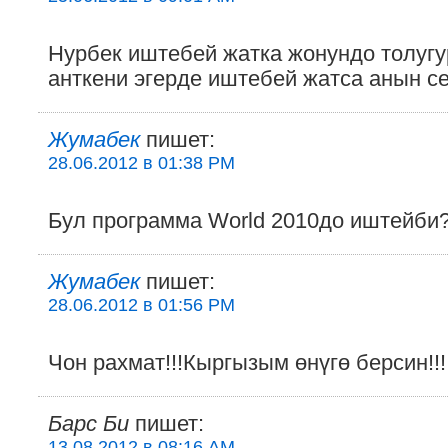
Нурбек иштебей жатка жонундо толугу
анткени эгерде иштебей жатса анын с
Жумабек
пишет:
28.06.2012 в 01:38 PM
Бул программа World 2010до иштейби
Жумабек
пишет:
28.06.2012 в 01:56 PM
Чон рахмат!!!Кыргызым өнүгө берсин!!!
Барс Би
пишет:
13.08.2012 в 08:16 AM