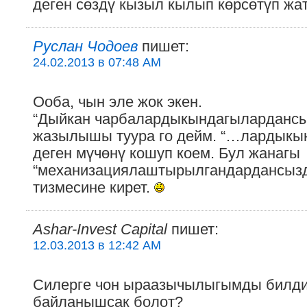
деген сөздү кызыл кылып көрсөтүп жат
Руслан Чодоев
пишет:
24.02.2013 в 07:48 AM
Ооба, чын эле жок экен.
“Дыйкан чарбалардыкындагылардансың
жазылышы туура го дейм. “…лардыкы
деген мүчөнү кошуп коем. Бул жанагы
“механизациялаштырылгандардансызд
тизмесине кирет.
Ashar-Invest Capital
пишет:
12.03.2013 в 12:42 AM
Силерге чон ыраазычылыгымды билдир
байланышсак болот?