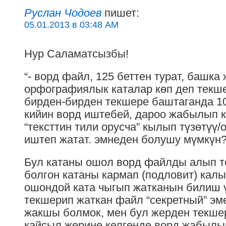
Руслан Чодоев
пишет:
05.01.2013 в 03:48 AM
Нур Саламатсызбы!
“- ворд файл, 125 беттен турат, башка
орфографиялык каталар көп деп текше
бирден-бирден текшере баштаганда 10
кийин ворд иштебей, дароо жабылып к
“тексттин тили орусча” кылып түзөтүү
иштеп жатат. эмнеден болушу мүмкүн?
Бул катаны ошол ворд файлды алып т
болгон катаны кармап (подловит) калы
ошондой ката чыгып жатканын билиш ү
текшерип жаткан файл “секретный” эм
жакшы болмок, мен бул жерден текше
кайсыл жерине келгенде ворд жабылы