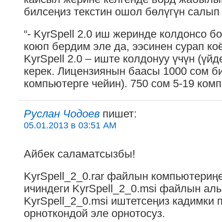
билсеңиз текстин ошол бөлүгүн салып
“- KyrSpell 2.0 иш жеринде колдонсо б
коюп бердим эле да, ээсинен сурап ко
KyrSpell 2.0 – иште колдонуу үчүн (үй
керек. Лицензиянын баасы 1000 сом би
компьютерге чейин). 750 сом 5-19 ком
Руслан Чодоев
пишет:
05.01.2013 в 03:51 AM
Айбек саламатсызбы!
KyrSpell_2_0.rar файлын компьютериң
ичиндеги KyrSpell_2_0.msi файлын алы
KyrSpell_2_0.msi иштетсеңиз кадимки
орноткондой эле орнотосуз.