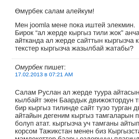
Өмүрбек салам алейкум!
Мен joomla мене пока иштей элекмин.
Бирок “ал жерде кыргыз тили жок” анч
айтканда ал жерде сайттын кыргызча 
текстер кыргызча жазылбай жатабы?
Омурбек
пишет:
17.02.2013 в 07:21 AM
Салам Руслан ал жерде туура айтасын
кылбайт экен Баардык движоктордун т
бир кыргыз тилинде сайт тузо турган 
айтайын дегеним кыргыз тамгаларын 
болуп атат. кыргызча уч тамганы айты
корсом Тажикстан менен биз Кыргызст