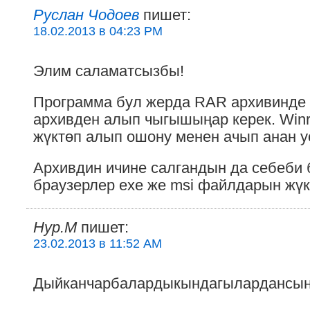
Руслан Чодоев
пишет:
18.02.2013 в 04:23 PM
Элим саламатсызбы!
Программа бул жерда RAR архивинде 
архивден алып чыгышыңар керек. Winr
жүктөп алып ошону менен ачып анан у
Архивдин ичине салгандын да себеби 
браузерлер exe же msi файлдарын жүк
Hyp.M
пишет:
23.02.2013 в 11:52 AM
Дыйканчарбалардыкындагылардансы