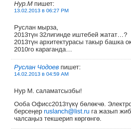
Нур.М
пишет:
13.02.2013 в 06:27 PM
Руслан мырза,
2013түн 32лигинде иштебей жатат…?
2013түн архитектурасы такыр башка о
2010го караганда…
Руслан Чодоев
пишет:
14.02.2013 в 04:59 AM
Нур М. саламатсызбы!
Ооба Офисс2013түкү бөлөкчө. Электр
берсеңер
ruslanch@list.ru
га жазып жибе
чалсаңыз текшерип көргөнгө.