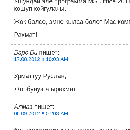
Ушундай эле программа MS Office 201
кошуп койгулачы.
Жок болсо, эмне кылса болот Мас ком
Рахмат!
Барс Би
пишет:
17.08.2012 в 10:03 AM
Урматтуу Руслан,
Жообунузга ыракмат
Алмаз
пишет:
06.09.2012 в 07:03 AM