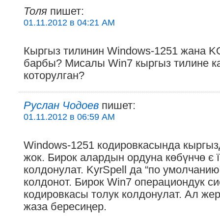
Толя
пишет:
01.11.2012 в 04:21 AM
Кыргыз тилинин Windows-1251 жана K
барбы? Мисалы Win7 кыргыз тилине к
которулган?
Руслан Чодоев
пишет:
01.11.2012 в 06:59 AM
Windows-1251 кодировкасында кыргыз
жок. Бирок алардын ордуна көбүнчө є ї 
колдонулат. KyrSpell да “по умолчани
колдонот. Бирок Win7 операциондук 
кодировкасы толук колдонулат. Ал жер
жаза бересиңер.