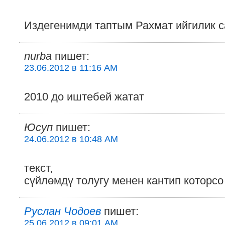
Издегенимди таптым Рахмат ийгилик с
nurba
пишет:
23.06.2012 в 11:16 AM
2010 до иштебей жатат
Юсуп
пишет:
24.06.2012 в 10:48 AM
текст,
сүйлөмдү толугу менен кантип которсо
Руслан Чодоев
пишет:
25.06.2012 в 09:01 AM