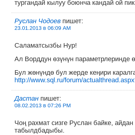
тургандай кылуу боюнча кандай ой пи
Руслан Чодоев
пишет:
23.01.2013 в 06:09 AM
Саламатсызбы Нур!
Ал Ворддун өзүнүн параметрлеринде ө
Бул жөнүндө бул жерде кеңири каралг
http://www.sql.ru/forum/actualthread.asp
Дастан
пишет:
08.02.2013 в 07:26 PM
Чоң рахмат сизге Руслан байке, айдан
табылдбадыбы.