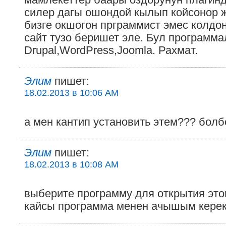
мамлекеттер баары оздорунун плагин
силер дагы ошондой кылып койсонор 
бизге окшогон прграммист эмес колдо
сайт тузо беришет эле. Бул программа
Drupal,WordPress,Joomla. Рахмат.
Элим
пишет:
18.02.2013 в 10:06 AM
а мен кантип установить этем??? болбо
Элим
пишет:
18.02.2013 в 10:08 AM
выберите программу для открытия этог
кайсы программа менен ачышым кере