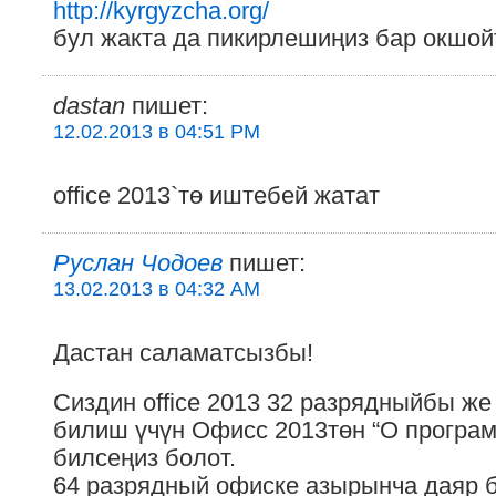
http://kyrgyzcha.org/
бул жакта да пикирлешиңиз бар окшой
dastan
пишет:
12.02.2013 в 04:51 PM
office 2013`тө иштебей жатат
Руслан Чодоев
пишет:
13.02.2013 в 04:32 AM
Дастан саламатсызбы!
Сиздин office 2013 32 разрядныйбы ж
билиш үчүн Офисс 2013төн “О програ
билсеңиз болот.
64 разрядный офиске азырынча даяр б