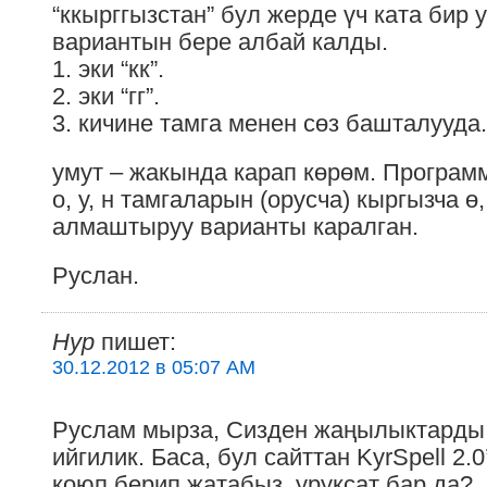
“ккырггызстан” бул жерде үч ката бир 
вариантын бере албай калды.
1. эки “кк”.
2. эки “гг”.
3. кичине тамга менен сөз башталууда.
умут – жакында карап көрөм. Програм
о, у, н тамгаларын (орусча) кыргызча ө
алмаштыруу варианты каралган.
Руслан.
Hyp
пишет:
30.12.2012 в 05:07 AM
Руслам мырза, Сизден жаңылыктарды 
ийгилик. Баса, бул сайттан KyrSpell 2
коюп берип жатабыз, уруксат бар да?