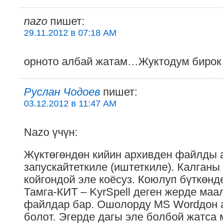
nazo
пишет:
29.11.2012 в 07:18 AM
орното албай жатам…Жуктодум бирок к
Руслан Чодоев
пишет:
03.12.2012 в 11:47 AM
Nazo үчүн:
Жүктөгөндөн кийин архивден файлды 
запускайтеткиле (иштеткиле). Калган
койгондой эле коёсуз. Коюлуп бүткөн
Тамга-КИТ – KyrSpell деген жерде маа
файлдар бар. Ошолорду MS Wordдон а
болот. Эгерде дагы эле болбой жатса 