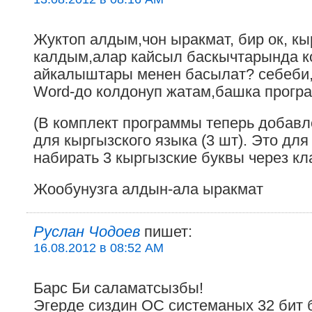
Жуктоп алдым,чон ыракмат, бир ок, кы
калдым,алар кайсыл баскычтарында к
айкалыштары менен басылат? себеби, 
Word-до колдонуп жатам,башка прогр
(В комплект программы теперь добав
для кыргызского языка (3 шт). Это для
набирать 3 кыргызские буквы через кла
Жообунузга алдын-ала ыракмат
Руслан Чодоев
пишет:
16.08.2012 в 08:52 AM
Барс Би саламатсызбы!
Эгерде сиздин ОС системаных 32 бит 