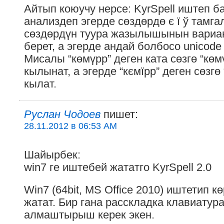
Айтып коюучу нерсе: KyrSpell иштеп б
анализдеп эгерде сөздөрдө є ї ў тамг
сөздөрдүн туура жазылышынын вариа
берет, а эгерде андай болбосо unicod
Мисалы “көмүрр” деген ката сөзгө “көм
кылынат, а эгерде “кємїрр” деген сөзгө
кылат.
Руслан Чодоев
пишет:
28.11.2012 в 06:53 AM
Шайырбек:
win7 ге иштебей жататго KyrSpell 2.0
Win7 (64bit, MS Office 2010) иштетип к
жатат. Бир гана расскладка клавиатур
алмаштырыш керек экен.