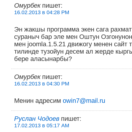
Омурбек
пишет:
16.02.2013 в 04:28 PM
Эн жакшы программа экен сага рахмат
сураныч бар эле мен Оштун Озгонуно
мен joomla.1.5.21 движогу менен сайт 
тилинде тузойун десем ал жерде кырг
бере аласынарбы?
Омурбек
пишет:
16.02.2013 в 04:30 PM
Менин адресим
owin7@mail.ru
Руслан Чодоев
пишет:
17.02.2013 в 05:17 AM