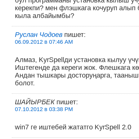
бул программаны установка кылыш учу
керекпи? мен флэшкага кочуруп алып 
кыла албайымбы?
Руслан Чодоев
пишет:
06.09.2012 в 07:46 AM
Алмаз, KyrSpellди установка кылуу үчү
Иштегенде да кереги жок. Флешкага кө
Андан тышкары досторуңарга, тааныш
болот.
ШАЙЫРБЕК
пишет:
07.10.2012 в 03:38 PM
win7 ге иштебей жататго KyrSpell 2.0