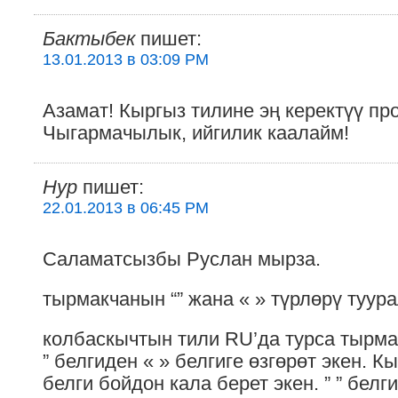
Бактыбек
пишет:
13.01.2013 в 03:09 PM
Азамат! Кыргыз тилине эң керектүү пр
Чыгармачылык, ийгилик каалайм!
Hyp
пишет:
22.01.2013 в 06:45 PM
Саламатсызбы Руслан мырза.
тырмакчанын “” жана « » түрлөрү туура
колбаскычтын тили RU’да турса тырма
” белгиден « » белгиге өзгөрөт экен. Кы
белги бойдон кала берет экен. ” ” белг