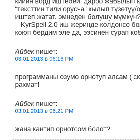
кийин ворд иштебей, дароо жабылып к
“тексттин тили орусча” кылып түзөтүү
иштеп жатат. эмнеден болушу мүмкүн
– KyrSpell 2.0 иш жеринде колдонсо бо
коюп бердим эле да, ээсинен сурап ко
Айбек
пишет:
03.01.2013 в 06:16 PM
программаны озумо орнотуп алсам ( ск
рахмат!
Айбек
пишет:
03.01.2013 в 06:21 PM
жана кантип орнотсом болот?