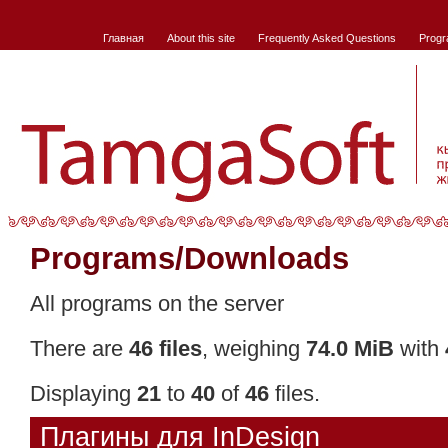
Главная
About this site
Frequently Asked Questions
Progr
Programs/Downloads
All programs on the server
There are
46 files
, weighing
74.0 MiB
with
Displaying
21
to
40
of
46
files.
Плагины для InDesign