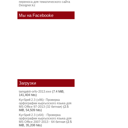
переноса для тематического сайта
Designer.kz
Мы на Facebooke
Загрузки
tamgakit-orfo-2013.exe
(7.4 MiB,
141,404 hits)
KyrSpell 2.3 (x86)- Проверка
орфографии кыргызского языка для
MS Office 97-2013 (32 битная)
(2.5
MiB, 54,509 hits)
KyrSpell 2.3 (x64) - Проверка
орфографии кыргызского языка для
MS Office 2007-2013 - 64 битная
(2.5
MiB, 35,208 hits)