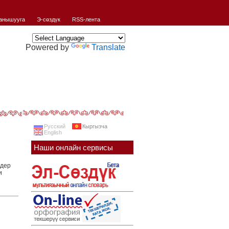
анышууга
Э-сөздүк
RSS-лента
Powered by
Translate
Русский
Кыргызча
English
Наши онлайн сервисы
ндер
и