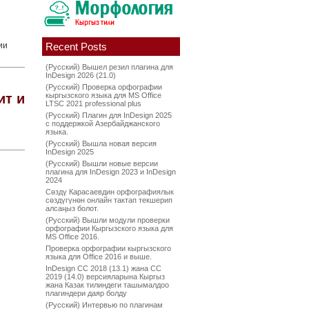
ии
Recent Posts
(Русский) Вышел резил плагина для
InDesign 2026 (21.0)
(Русский) Проверка орфографии
ит и
кыргызского языка для MS Office
LTSC 2021 professional plus
(Русский) Плагин для InDesign 2025
с поддержкой Азербайджанского
языка.
(Русский) Вышла новая версия
InDesign 2025
(Русский) Вышли новые версии
плагина для InDesign 2023 и InDesign
2024
Сөздү Карасаевдин орфографиялык
сөздүгүнөн онлайн тактап текшерип
алсаңыз болот.
(Русский) Вышли модули проверки
орфографии Кыргызского языка для
MS Office 2016.
Проверка орфографии кыргызского
языка для Office 2016 и выше.
InDesign CC 2018 (13.1) жана CC
2019 (14.0) версияларына Кыргыз
жана Казак тилиндеги ташымалдоо
плагиндери даяр болду
(Русский) Интервью по плагинам