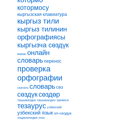
котормо
котормосу
кыргызская клавиатура
кыргыз тили
кыргыз тилинин
орфографиясы
кыргызча сөздүк
онлайн
манас
словарь
перенос
проверка
орфографии
словарь
сөз
скачать
сөздөр
сөздүк
ташымалдоо
ташымалдоо эрежеси
тезаурус
узбекский
узбекский язык
эл-сөздүк
энциклопедия
эпос