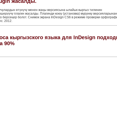
ugin жасалды.
уучулардын өтүнүчү менен жаңы версиясына ылайык кыргыз тилинин
ерүүчү плагин жасалды. Плагинди коюу (установка) мурунку версияларынан
о берсеңер болот. Снимок экрана InDesign CS6 в режиме проверки орфограф
c. 2012.
носа кыргызского языка для InDesign подход
на 90%