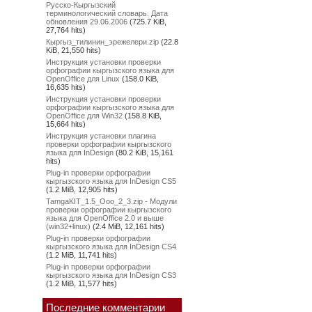
Русско-Кыргызский
терминологический словарь. Дата
обновления 29.06.2006
(725.7 KiB,
27,764 hits)
Кыргыз_тилинин_эрежелери.zip
(22.8
KiB, 21,550 hits)
Инструкция установки проверки
орфографии кыргызского языка для
OpenOffice для Linux
(158.0 KiB,
16,635 hits)
Инструкция установки проверки
орфографии кыргызского языка для
OpenOffice для Win32
(158.8 KiB,
15,664 hits)
Инструкция установки плагина
проверки орфографии кыргызского
языка для InDesign
(80.2 KiB, 15,161
hits)
Plug-in проверки орфографии
кыргызского языка для InDesign CS5
(1.2 MiB, 12,905 hits)
TamgaKIT_1.5_Ooo_2_3.zip - Модули
проверки орфографии кыргызского
языка для OpenOffice 2.0 и выше
(win32+linux)
(2.4 MiB, 12,161 hits)
Plug-in проверки орфографии
кыргызского языка для InDesign CS4
(1.2 MiB, 11,741 hits)
Plug-in проверки орфографии
кыргызского языка для InDesign CS3
(1.2 MiB, 11,577 hits)
Последние комментарии