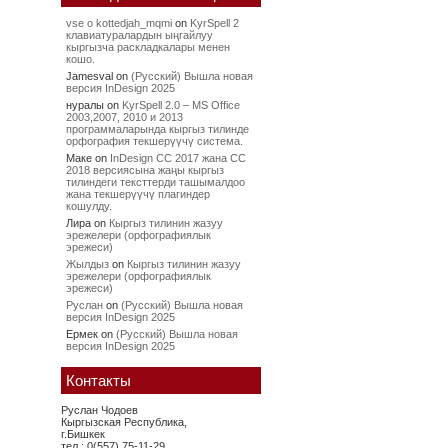
vse o kottedjah_mqmi
on
KyrSpell 2
клавиатуралардын ыңгайлуу
кыргызча раскладкалары менен
кошо.
Jamesval
on
(Русский) Вышла новая
версия InDesign 2025
нуралы
on
KyrSpell 2.0 – MS Office
2003,2007, 2010 и 2013
программаларында кыргыз тилинде
орфография текшерүүчү система.
Маке
on
InDesign CC 2017 жана CC
2018 версиясына жаңы кыргыз
тилиндеги тексттерди ташымалдоо
жана текшерүүчү плагиндер
кошулду.
Лира
on
Кыргыз тилинин жазуу
эрежелери (орфографиялык
эрежеси)
Жылдыз
on
Кыргыз тилинин жазуу
эрежелери (орфографиялык
эрежеси)
Руслан
on
(Русский) Вышла новая
версия InDesign 2025
Ермек
on
(Русский) Вышла новая
версия InDesign 2025
Контакты
Руслан Чодоев
Кыргызская Республика,
г.Бишкек
тел.: 0(557) 75-11-29