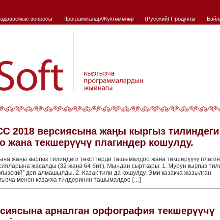
задаваемые вопросы
Программалар/Жүктөмөлөр
(Русский) Продукты
Байл
 CC 2018 версиясына жаңы кыргыз тилиндеги
о жана текшерүүчү плагиндер кошулду.
сына жаңы кыргыз тилиндеги тексттерди ташымалдоо жана текшерүүчү плаги
рсияларына жасалды (32 жана 64 бит). Мындан сырткары: 1. Мурун кыргыз тил
Кыргызский” деп алмашылды. 2. Казак тили да кошулду. Эми казакча жазылган
гызча менен казакча тилдеринин ташымалдоо […]
рсиясына арналган орфография текшерүүчү