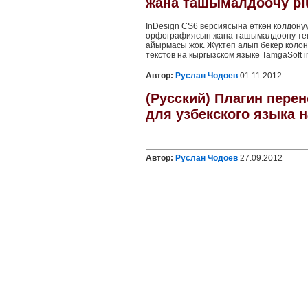
жана ташымалдоочу pl
InDesign CS6 версиясына өткөн колдон
орфографиясын жана ташымалдоону текш
айырмасы жок. Жүктөп алып бекер колон
текстов на кыргызском языке TamgaSoft in
Автор:
Руслан Чодоев
01.11.2012
(Русский) Плагин пере
для узбекского языка 
Автор:
Руслан Чодоев
27.09.2012