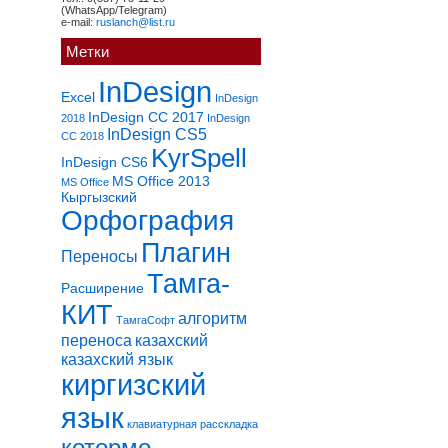
(WhatsApp/Telegram)
e-mail:
ruslanch@list.ru
Метки
InDesign
Excel
InDesign
InDesign CC 2017
2018
InDesign
InDesign CS5
CC 2018
KyrSpell
InDesign CS6
MS Office 2013
MS Office
Кыргызский
Орфография
Плагин
Переносы
Тамга-
Расширение
КИТ
алгоритм
ТамгаСофт
переноса
казахский
казахский язык
киргизский
язык
клавиатурная расскладка