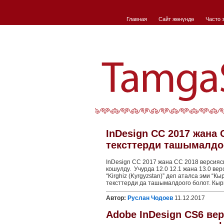
Главная
Сайт жѳнүндѳ
Часто 
InDesign CC 2017 жана
тексттерди ташымалдо
InDesign CC 2017 жана CC 2018 версия
кошулду. Учурда 12.0 12.1 жана 13.0 ве
“Kirghiz (Kyrgyzstan)” деп аталса эми “
тексттерди да ташымалдоого болот. Кыр
Автор:
Руслан Чодоев
11.12.2017
Adobe InDesign CS6 ве