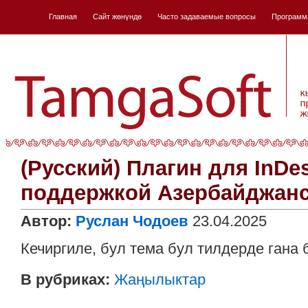
Главная
Сайт жѳнүндѳ
Часто задаваемые вопросы
Программ
(Русский) Плагин для InDes
поддержкой Азербайджанс
Автор:
Руслан Чодоев
23.04.2025
Кечиргиле, бул тема бул тилдерде гана
В рубриках:
Жаңылыктар