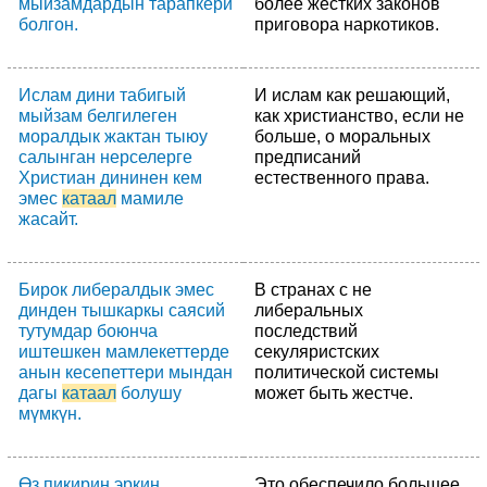
мыйзамдардын тарапкери
более жестких законов
болгон.
приговора наркотиков.
Ислам дини табигый
И ислам как решающий,
мыйзам белгилеген
как христианство, если не
моралдык жактан тыюу
больше, о моральных
салынган нерселерге
предписаний
Христиан дининен кем
естественного права.
эмес
катаал
мамиле
жасайт.
Бирок либералдык эмес
В странах с не
динден тышкаркы саясий
либеральных
тутумдар боюнча
последствий
иштешкен мамлекеттерде
секуляристских
анын кесепеттери мындан
политической системы
дагы
катаал
болушу
может быть жестче.
мүмкүн.
Өз пикирин эркин
Это обеспечило большее