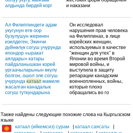
алдында бирдей корг
и наказани
Ал Филиппиндеги адам
Он исследовал
укугунун өтө оор
нарушения прав человека
бузулушун жеринен
на Филиппинах, в лице
изилдеген, Экинчи
корейских женщин,
дүйнөлүк согуш учурунда
используемых в качестве
япондор «ыракат
"женщин для утех" в
аялдары» катары
Японии во время Второй
пайдаланышкан корей
мировой войны, и
ургаачыларынын өкүлү
выступила в защиту
болгон, ошол эле согуш
репарации канадским
учурунда
катаал
мамиле
военнопленных, войны,
жасалган канадалык
которые плохо
согуш туткундарына
обращались во го
Также найдены следующие похожие слова на Кыргызском
языке
катаал (ийкемсиз) сурам
катаал саясаты