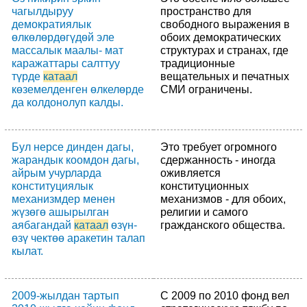
чагылдыруу
пространство для
демократиялык
свободного выражения в
өлкөлөрдөгүдөй эле
обоих демократических
массалык маалы- мат
структурах и странах, где
каражаттары салттуу
традиционные
түрде
катаал
вещательных и печатных
көземелденген өлкелөрде
СМИ ограничены.
да колдонолуп калды.
Бул нерсе динден дагы,
Это требует огромного
жарандык коомдон дагы,
сдержанность - иногда
айрым учурларда
оживляется
конституциялык
конституционных
механизмдер менен
механизмов - для обоих,
жүзөгө ашырылган
религии и самого
аябагандай
катаал
өзүн-
гражданского общества.
өзү чектөө аракетин талап
кылат.
2009-жылдан тартып
С 2009 по 2010 фонд вел