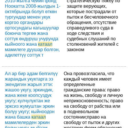
2010-жылга чейин фонд
стратегическую тяжбу по
Ноокатта 2008-жылдын 1-
защите верующих,
октябрында болуп өткөн
которые пострадали от
тургундар менен укук
пыток и бесчеловечного
коргоо органдары
обращения, отсутствие
ортосундагы кагышуулар
справедливого суда в
боюнча тергөө жана
ходе следствия и
соттук өндүрүш учурунда
судебных слушаний по
кыйноого жана
катаал
столкновений жителей с
мамилеге дуушар болгон,
законом
адилеттүү соттук т
Ал ар бир адам белгилүү
Она провозгласила, что
жарандык укуктарга ээ
каждый человек имеет
экендигин жарыя этти:
определенные
жашоо укугу, эркиндик,
гражданские права: право
жана жеке коопсуздук
на жизнь, свободу и личную
укугу; кулчулуктан же
неприкосновенность; право
эрксиз жумуштан эркин
на свободу от рабства или
болуу укугу; кыйноодон
в подневольном
жана башка
катаал
состоянии;право на
мамилелерден эркин
свободу от пыток и других
болуу укугу, мыйзам
жестоких форм обращения