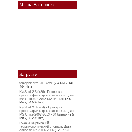
Мы на Facebooke
Загрузки
tamgakit-orfo-2013.exe
(7,4 МиБ, 141
404 hits)
KyrSpell 2.3 (x86)- Проверка
орфографии кыргызского языка для
MS Office 97-2013 (32 битная)
(2,5
МиБ, 54 507 hits)
KyrSpell 2.3 (x64) - Проверка
орфографии кыргызского языка для
MS Office 2007-2013 - 64 битная
(2,5
МиБ, 35 208 hits)
Русско-Кыргызский
терминологический словарь. Дата
обновления 29.06.2006
(725,7 КиБ,