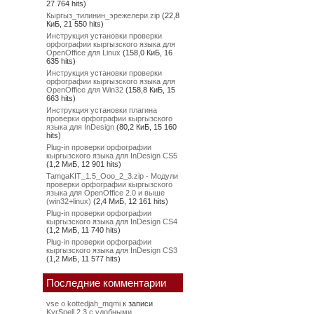
27 764 hits)
Кыргыз_тилинин_эрежелери.zip
(22,8
КиБ, 21 550 hits)
Инструкция установки проверки
орфографии кыргызского языка для
OpenOffice для Linux
(158,0 КиБ, 16
635 hits)
Инструкция установки проверки
орфографии кыргызского языка для
OpenOffice для Win32
(158,8 КиБ, 15
663 hits)
Инструкция установки плагина
проверки орфографии кыргызского
языка для InDesign
(80,2 КиБ, 15 160
hits)
Plug-in проверки орфографии
кыргызского языка для InDesign CS5
(1,2 МиБ, 12 901 hits)
TamgaKIT_1.5_Ooo_2_3.zip - Модули
проверки орфографии кыргызского
языка для OpenOffice 2.0 и выше
(win32+linux)
(2,4 МиБ, 12 161 hits)
Plug-in проверки орфографии
кыргызского языка для InDesign CS4
(1,2 МиБ, 11 740 hits)
Plug-in проверки орфографии
кыргызского языка для InDesign CS3
(1,2 МиБ, 11 577 hits)
Последние комментарии
vse o kottedjah_mqmi
к записи
KyrSpell 2.3 c удобными