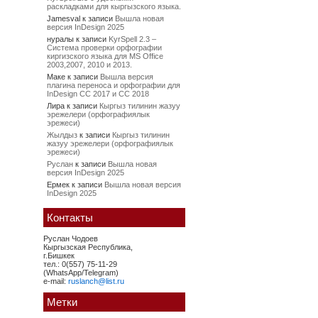
раскладками для кыргызского языка.
Jamesval
к записи
Вышла новая
версия InDesign 2025
нуралы
к записи
KyrSpell 2.3 –
Система проверки орфографии
киргизского языка для MS Office
2003,2007, 2010 и 2013.
Маке
к записи
Вышла версия
плагина переноса и орфографии для
InDesign CC 2017 и CC 2018
Лира
к записи
Кыргыз тилинин жазуу
эрежелери (орфографиялык
эрежеси)
Жылдыз
к записи
Кыргыз тилинин
жазуу эрежелери (орфографиялык
эрежеси)
Руслан
к записи
Вышла новая
версия InDesign 2025
Ермек
к записи
Вышла новая версия
InDesign 2025
Контакты
Руслан Чодоев
Кыргызская Республика,
г.Бишкек
тел.: 0(557) 75-11-29
(WhatsApp/Telegram)
e-mail:
ruslanch@list.ru
Метки