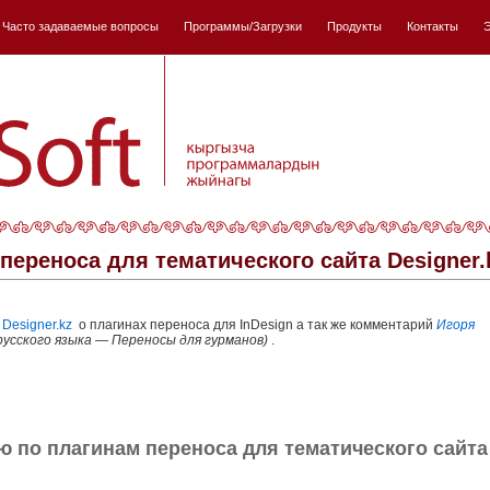
Часто задаваемые вопросы
Программы/Загрузки
Продукты
Контакты
Э
переноса для тематического сайта Designer.
е
Designer.kz
о плагинах переноса для InDesign а так же комментарий
Игоря
русского языка — Переносы для гурманов)
.
 по плагинам переноса для тематического сайта