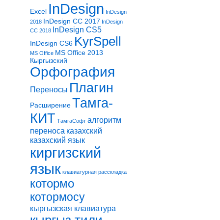
InDesign
Excel
InDesign
InDesign CC 2017
2018
InDesign
InDesign CS5
CC 2018
KyrSpell
InDesign CS6
MS Office 2013
MS Office
Кыргызский
Орфография
Плагин
Переносы
Тамга-
Расширение
КИТ
алгоритм
ТамгаСофт
переноса
казахский
казахский язык
киргизский
язык
клавиатурная расскладка
котормо
котормосу
кыргызская клавиатура