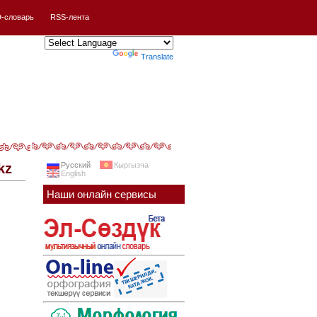
-словарь
RSS-лента
Powered by
Translate
kz
Русский
Кыргызча
English
Наши онлайн сервисы