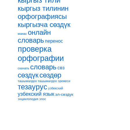
кыргыз тили
кыргыз тилинин
орфографиясы
кыргызча сөздүк
онлайн
манас
словарь
перенос
проверка
орфографии
словарь
сөз
скачать
сөздөр
сөздүк
ташымалдоо
ташымалдоо эрежеси
тезаурус
узбекский
узбекский язык
эл-сөздүк
энциклопедия
эпос