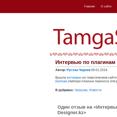
Главная
О сайте
Интервью по плагинам 
Автор:
Руслан Чодоев
09.01.2018
Вышла
интервью
на тематическом сайт
Батова
(Автора плагина переноса для 
В рубриках:
Загрузки
,
Новости
Один отзыв на «Интервью
Designer.kz»