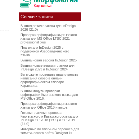
Свежие записи
Вышел резил плагина для InDesign
2026 (21.0)
Проверка орфографии кыргызского
языка для MS Office LTSC 2021
professional plus
Плагин для InDesign 2025 с
поддержкой Азербайджанского
языка.
Вышла новая версия InDesign 2025
Вышли новые версии плагина для
InDesign 2023 и InDesign 2024
Вы можете проверить правильность
написания слово в онлайн
орфографическом словаре
Карасаева.
Вышли модули проверки
орфографии Кыргызского языка для
MS Office 2016.
Проверка орфографии кыргызского
языка для Office 2016 и выше.
Готовы плагины переноса
Кыргызского и Казахского языка для
InDesign CC 2018 (13.1) и CC 2019
(14.0)
Интервью по плагинам переноса для
тематического сайта Designer.kz