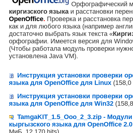
Орфографический м
киргизского языка
и расстановки перен
OpenOffice
.
Проверка и расстановка пер
как и для любого языка (например англи
достаточно выбрать язык текста «
Кирги
орфографии. Имеется версия для Window
(Чтобы работала модуль проверки нужн
установлена Java VM).
Инструкция установки проверки о
языка для OpenOffice для Linux
(158,0 
Инструкция установки проверки о
языка для OpenOffice для Win32
(158,8
TamgaKIT_1.5_Ooo_2_3.zip - Модул
кыргызского языка для OpenOffice 2.0
МиБ, 12 170 hits)