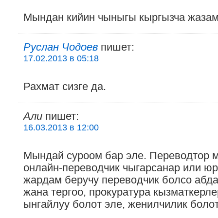
Мындан кийин чыныгы кыргызча жаза
Руслан Чодоев
пишет:
17.02.2013 в 05:18
Рахмат сизге да.
Али
пишет:
16.03.2013 в 12:00
Мындай суроом бар эле. Переводтор м
онлайн-переводчик чыгарсанар или ю
жардам беручу переводчик болсо абда
жана тергоо, прокуратура кызматкерл
ынгайлуу болот эле, женилчилик болот