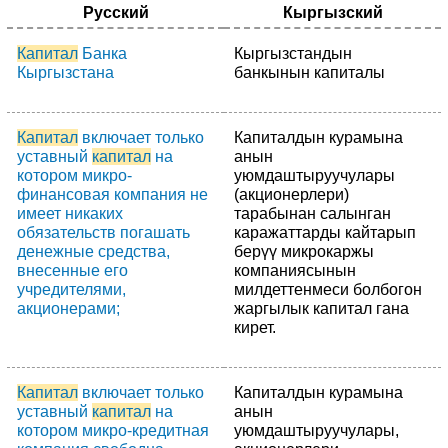
Русский
Кыргызский
Капитал
Банка
Кыргызстандын
Кыргызстана
банкынын капиталы
Капитал
включает только
Капиталдын курамына
уставный
капитал
на
анын
котором микро-
уюмдаштыруучулары
финансовая компания не
(акционерлери)
имеет никаких
тарабынан салынган
обязательств погашать
каражаттарды кайтарып
денежные средства,
берүү микрокаржы
внесенные его
компаниясынын
учредителями,
милдеттенмеси болбогон
акционерами;
жаргылык капитал гана
кирет.
Капитал
включает только
Капиталдын курамына
уставный
капитал
на
анын
котором микро-кредитная
уюмдаштыруучулары,