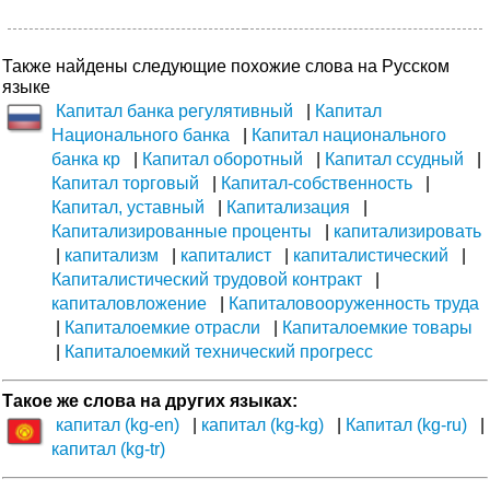
Также найдены следующие похожие слова на Русском
языке
Капитал банка регулятивный
Капитал
Национального банка
Капитал национального
банка кр
Капитал оборотный
Капитал ссудный
Капитал торговый
Капитал-собственность
Капитал, уставный
Капитализация
Капитализированные проценты
капитализировать
капитализм
капиталист
капиталистический
Капиталистический трудовой контракт
капиталовложение
Капиталовооруженность труда
Капиталоемкие отрасли
Капиталоемкие товары
Капиталоемкий технический прогресс
Такое же слова на других языках:
капитал (kg-en)
капитал (kg-kg)
Капитал (kg-ru)
капитал (kg-tr)