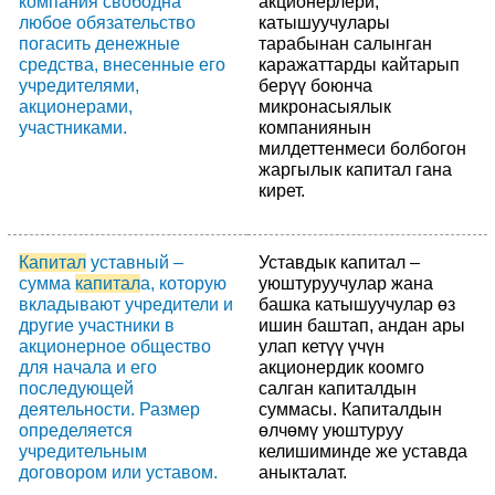
компания свободна
акционерлери,
любое обязательство
катышуучулары
погасить денежные
тарабынан салынган
средства, внесенные его
каражаттарды кайтарып
учредителями,
берүү боюнча
акционерами,
микронасыялык
участниками.
компаниянын
милдеттенмеси болбогон
жаргылык капитал гана
кирет.
Капитал
уставный –
Уставдык капитал –
сумма
капитал
а, которую
уюштуруучулар жана
вкладывают учредители и
башка катышуучулар өз
другие участники в
ишин баштап, андан ары
акционерное общество
улап кетүү үчүн
для начала и его
акционердик коомго
последующей
салган капиталдын
деятельности. Размер
суммасы. Капиталдын
определяется
өлчөмү уюштуруу
учредительным
келишиминде же уставда
договором или уставом.
аныкталат.