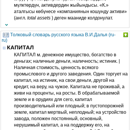
мүлктөрдүн, активдердин жыйындысы. «К.»
аталгысы көбүнесе «компаниянын кошунду активи»
(англ.
total assets
) деген мааниде колдонулат.
Толковый словарь русского языка В.И.Далья (ru-
ru)
КАПИТАЛ
КАПИТАЛ м. денежное имущество, богатство в
деньгах; наличные деньги, наличность; истиник. |
Наличная стоимость, ценность всякого
промыслового и другого заведения. Один торгует на
капитал, на истиник, на свои деньги, другой на
кредит, на веру, на чужое. Капитала не проживай, а
живи на проценты, на росты. В обрабатываемой
земле и в орудиях для сего, капитал
производительный или плодный; в пустопорожней
земле, капитал мертвый, неплодный; на устройство
завода, положен постоянный, основный,
нерушимый капитал, а на поддержку его, на