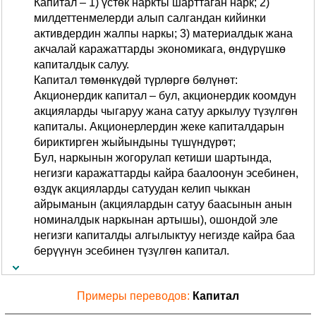
Капитал – 1) үстөк наркты шарттаган нарк; 2)
милдеттенмелерди алып салгандан кийинки
активдердин жалпы наркы; 3) материалдык жана
акчалай каражаттарды экономикага, өндүрүшкө
капиталдык салуу.
Капитал төмөнкүдөй түрлөргө бөлүнөт:
Акционердик капитал – бул, акционердик коомдун
акцияларды чыгаруу жана сатуу аркылуу түзүлгөн
капиталы. Акционерлердин жеке капиталдарын
бириктирген жыйындыны түшүндүрөт;
Бул, наркынын жогорулап кетиши шартында,
негизги каражаттарды кайра баалоонун эсебинен,
өздүк акцияларды сатуудан келип чыккан
айрыманын (акциялардын сатуу баасынын анын
номиналдык наркынан артышы), ошондой эле
негизги капиталды алгылыктуу негизде кайра баа
берүүнүн эсебинен түзүлгөн капитал.
Примеры переводов:
Капитал