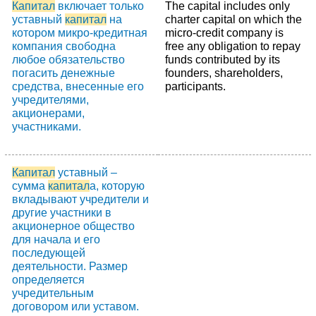
Капитал
включает только
The capital includes only
уставный
капитал
на
charter capital on which the
котором микро-кредитная
micro-credit company is
компания свободна
free any obligation to repay
любое обязательство
funds contributed by its
погасить денежные
founders, shareholders,
средства, внесенные его
participants.
учредителями,
акционерами,
участниками.
Капитал
уставный –
сумма
капитал
а, которую
вкладывают учредители и
другие участники в
акционерное общество
для начала и его
последующей
деятельности. Размер
определяется
учредительным
договором или уставом.