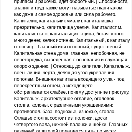
припасы и рабочих, идет оборотный. | Способности,
знания и труд также могут называться капиталом,
как даже и самое здоровье или сила рабочего.
Капиталик, капитальчик умалит. капиталишка
презрительно, капиталища увелич. Капиталист м.
капиталистка ж. капитальщик, -щица, богач, у кого
много денег, велик истиник. Капитальный, к капиталу
относящ. | Главный или основный, существеный.
Капитальная стена дома, главная, непобочная, не
перегородка, выведенная с основания и служащая
опорою зданию. | Относящ. до капитали. Капаталь ж.
воен. линия, черта, делящая угол укрепления
пополам. Внешняя капиталь входящего угла - под
перекрестным огнем, а исходящего -
обстреливается слабее, почему доступнпе приступу.
Капитель ж. архитектурное оглавие, оголовок
столпа, колоны, с различными украшениями;
противопол. база, подножье, изножье, стояло.
Оглавье столпа состоит из: полочки, доски
четвертого вала, нижней палочки и шейки. Главных
различий капителей полагается пять, по числу