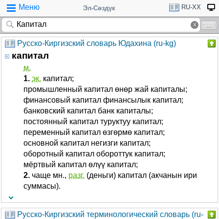
Меню
RU-XX
Эл-Сөздүк
Русско-Киргизский словарь Юдахина (ru-kg)
капитал
м.
1.
эк.
капитал;
промышленный капитал өнөр жай капиталы;
финансовый капитал финансылык капитал;
банковский капитал банк капиталы;
постоянный капитал туруктуу капитал;
переменный капитал өзгөрмө капитал;
основной капитал негизги капитал;
оборотный капитал обороттук капитал;
мёртвый капитал өлүү капитал;
2.
чаще мн.,
разг.
(деньги) капитал (акчанын ири
суммасы).
Русско-Киргизский терминологический словарь (ru-