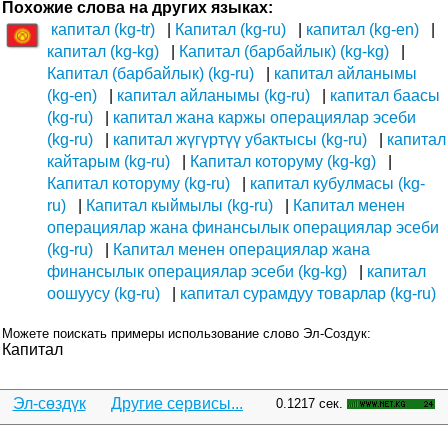
Похожие слова на других языках:
капитал (kg-tr)
Капитал (kg-ru)
капитал (kg-en)
капитал (kg-kg)
Капитал (барбайлык) (kg-kg)
Капитал (барбайлык) (kg-ru)
капитал айланымы
(kg-en)
капитал айланымы (kg-ru)
капитал баасы
(kg-ru)
капитал жана каржы операциялар эсеби
(kg-ru)
капитал жүгүртүү убактысы (kg-ru)
капитал
кайтарым (kg-ru)
Капитал которуму (kg-kg)
Капитал которуму (kg-ru)
капитал кубулмасы (kg-
ru)
Капитал кыймылы (kg-ru)
Капитал менен
операциялар жана финансылык операциялар эсеби
(kg-ru)
Капитал менен операциялар жана
финансылык операциялар эсеби (kg-kg)
капитал
оошуусу (kg-ru)
капитал сурамдуу товарлар (kg-ru)
Можете поискать примеры использование слово Эл-Создук:
Капитал
Эл-сөздүк
Другие сервисы...
0.1217 сек.