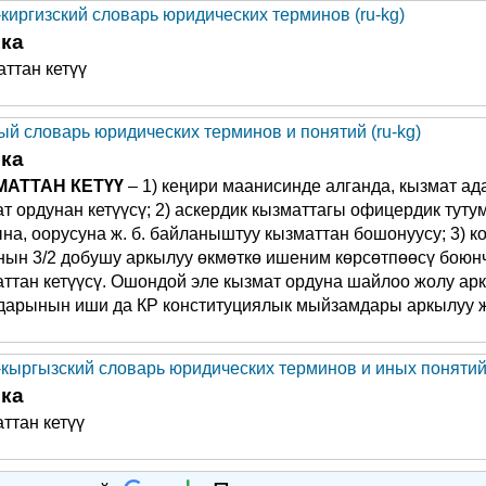
-киргизский словарь юридических терминов (ru-kg)
ка
ттан кетүү
ый словарь юридических терминов и понятий (ru-kg)
ка
АТТАН КЕТҮҮ
– 1) кеңири маанисинде алганда, кызмат а
т ордунан кетүүсү; 2) аскердик кызматтагы офицердик тут
а, оорусуна ж. б. байланыштуу кызматтан бошонуусу; 3) 
нын 3/2 добушу аркылуу өкмөткө ишеним көрсөтпөөсү боюн
ттан кетүүсү. Ошондой эле кызмат ордуна шайлоо жолу а
дарынын иши да КР конституциялык мыйзамдары аркылуу ж
-кыргызский словарь юридических терминов и иных понятий 
ка
ттан кетүү