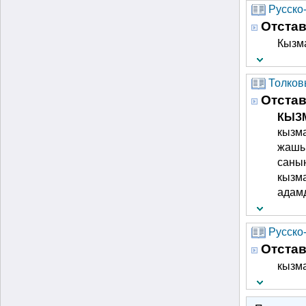
Русско
Отстав
Кызма
Толков
Отстав
КЫЗМ
кызма
жашын
саны
кызма
адам
Русско
Отстав
кызма