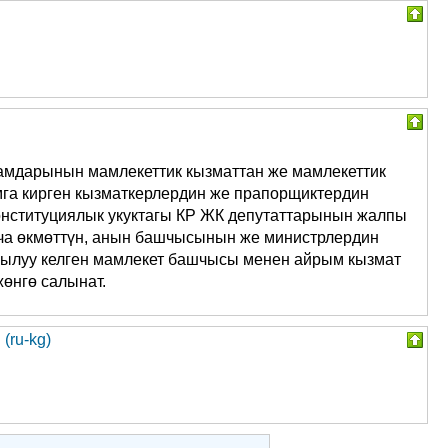
дамдарынын мамлекеттик кызматтан же мамлекеттик
умга кирген кызматкерлердин же прапорщиктердин
конституциялык укуктагы КР ЖК депутаттарынын жалпы
ча өкмөттүн, анын башчысынын же министрлердин
ркылуу келген мамлекет башчысы менен айрым кызмат
өнгө салынат.
(ru-kg)