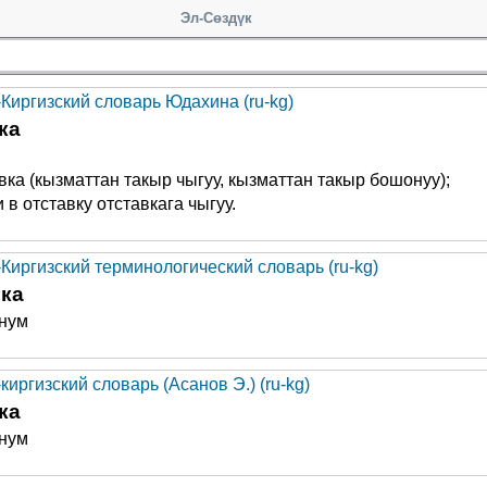
Эл-Сөздүк
-Киргизский словарь Юдахина (ru-kg)
ка
вка (кызматтан такыр чыгуу, кызматтан такыр бошонуу);
 в отставку отставкага чыгуу.
-Киргизский терминологический словарь (ru-kg)
ка
нум
киргизский словарь (Асанов Э.) (ru-kg)
ка
нум