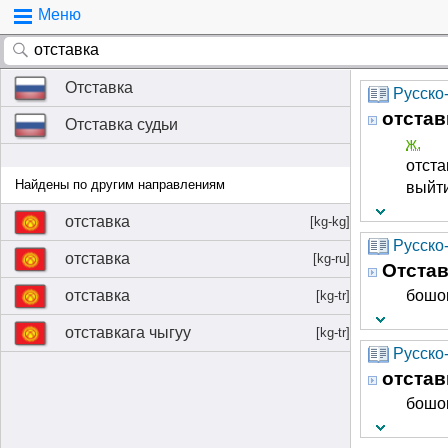
Меню
Отставка
Русско
отстав
Отставка судьи
ж.
отста
Найдены по другим направлениям
выйти
отставка
[kg-kg]
Русско
отставка
[kg-ru]
Отстав
отставка
бошо
[kg-tr]
отставкага чыгуу
[kg-tr]
Русско-
отстав
бошо