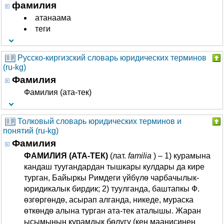
фамилия
атанаама
теги
Русско-киргизский словарь юридических терминов
(ru-kg)
Фамилия
Фамилия (ата-тек)
Толковый словарь юридических терминов и
понятий (ru-kg)
Фамилия
ФАМИЛИЯ (АТА-ТЕК)
(лат.
familia
) – 1) курамына
кандаш туугандардан тышкары кулдары да кире
турган, Байыркы Римдеги үйбүлө чарбачылык-
юридикалык бирдик; 2) туулганда, баштапкы Ф.
өзгөргөндө, асырап алганда, никеде, мураска
өткөндө алына турган ата-тек аталышы. Жаран
ысымынын курамдык бөлүгү (кең маанисинен