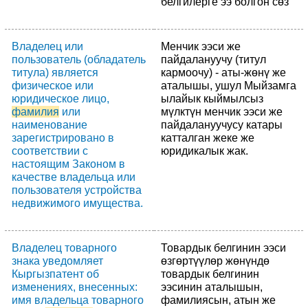
белгилерге ээ болгон сөз
Владелец или
Менчик ээси же
пользователь (обладатель
пайдалануучу (титул
титула) является
кармоочу) - аты-жөнү же
физическое или
аталышы, ушул Мыйзамга
юридическое лицо,
ылайык кыймылсыз
фамилия
или
мүлктүн менчик ээси же
наименование
пайдалануучусу катары
зарегистрировано в
катталган жеке же
соответствии с
юридикалык жак.
настоящим Законом в
качестве владельца или
пользователя устройства
недвижимого имущества.
Владелец товарного
Товардык белгинин ээси
знака уведомляет
өзгөртүүлөр жөнүндө
Кыргызпатент об
товардык белгинин
изменениях, внесенных:
ээсинин аталышын,
имя владельца товарного
фамилиясын, атын же