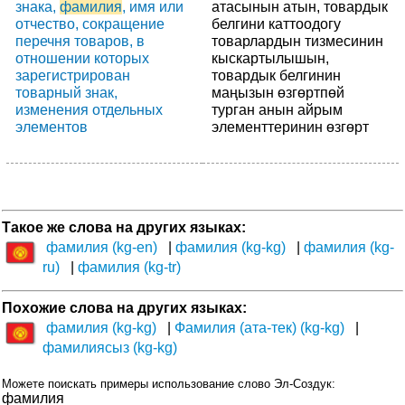
знака,
фамилия
, имя или
атасынын атын, товардык
отчество, сокращение
белгини каттоодогу
перечня товаров, в
товарлардын тизмесинин
отношении которых
кыскартылышын,
зарегистрирован
товардык белгинин
товарный знак,
маңызын өзгөртпөй
изменения отдельных
турган анын айрым
элементов
элементтеринин өзгөрт
Такое же слова на других языках:
фамилия (kg-en)
фамилия (kg-kg)
фамилия (kg-
ru)
фамилия (kg-tr)
Похожие слова на других языках:
фамилия (kg-kg)
Фамилия (ата-тек) (kg-kg)
фамилиясыз (kg-kg)
Можете поискать примеры использование слово Эл-Создук:
фамилия