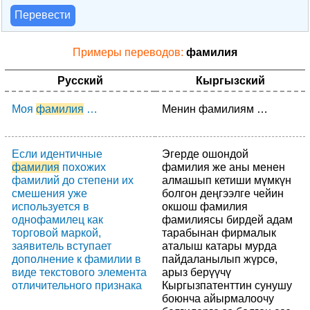
Перевести
Примеры переводов:
фамилия
Русский
Кыргызский
Моя
фамилия
…
Менин фамилиям …
Если идентичные
Эгерде ошондой
фамилия
похожих
фамилия же аны менен
фамилий до степени их
алмашып кетиши мүмкүн
смешения уже
болгон деңгээлге чейин
используется в
окшош фамилия
однофамилец как
фамилиясы бирдей адам
торговой маркой,
тарабынан фирмалык
заявитель вступает
аталыш катары мурда
дополнение к фамилии в
пайдаланылып жүрсө,
виде текстового элемента
арыз берүүчү
отличительного признака
Кыргызпатенттин сунушу
боюнча айырмалоочу