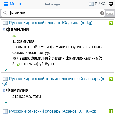
Меню
RU-KG
Эл-Сөздүк
Русско-Киргизский словарь Юдахина (ru-kg)
фамилия
ж.
1.
фамилия;
назвать своё имя и фамилию өзүнүн атын жана
фамилиясын айтуу;
как ваша фамилия? сиздин фамилияңыз ким?;
2.
уст.
(семья) үй-бүлө.
Русско-Киргизский терминологический словарь (ru-
kg)
Фамилия
атанаама, теги
Русско-киргизский словарь (Асанов Э.) (ru-kg)