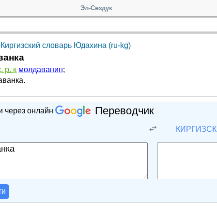
Эл-Сөздүк
-Киргизский словарь Юдахина (ru-kg)
ванка
 р. к
молдаванин
;
аванка.
Переводчик
и через онлайн
Й
КИРГИЗС
ти