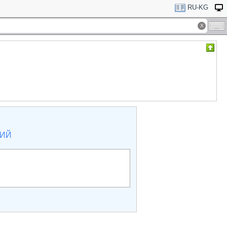
RU-KG
КИЙ