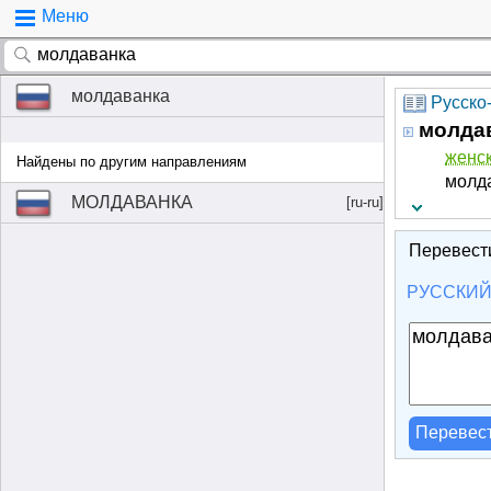
Меню
молдаванка
Русско
молда
женск.
Найдены по другим направлениям
молд
МОЛДАВАНКА
[ru-ru]
Перевест
РУССКИ
Перевес