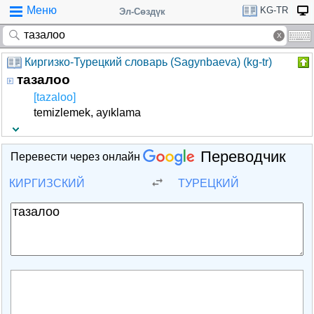
Меню
KG-TR
Эл-Сөздүк
Киргизко-Турецкий словарь (Sagynbaeva) (kg-tr)
тазалоо
[tazaloo]
temizlemek, ayıklama
Переводчик
Перевести через онлайн
КИРГИЗСКИЙ
ТУРЕЦКИЙ