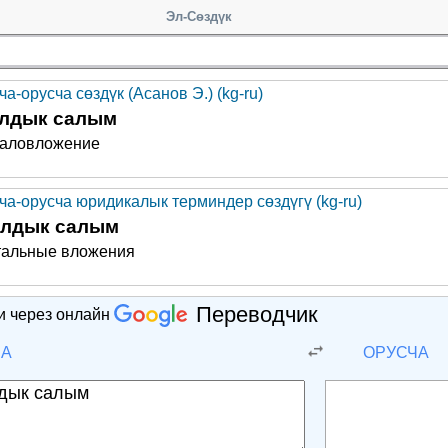
Эл-Сөздүк
а-орусча сөздүк (Асанов Э.) (kg-ru)
алдык салым
таловложение
ча-орусча юридикалык терминдер сөздүгү (kg-ru)
алдык салым
тальные вложения
Переводчик
и через онлайн
ЧА
ОРУСЧА