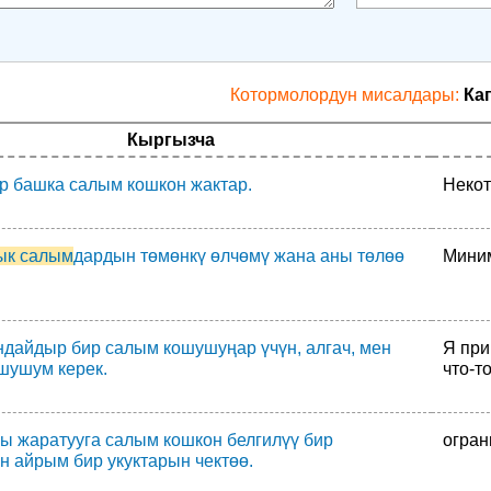
Котормолордун мисалдары:
Ка
Кыргызча
р башка салым кошкон жактар.
Некот
ык салым
дардын төмөнкү өлчөмү жана аны төлөө
Миним
ндайдыр бир салым кошушуңар үчүн, алгач, мен
Я при
шушум керек.
что-т
ы жаратууга салым кошкон белгилүү бир
огран
н айрым бир укуктарын чектөө.