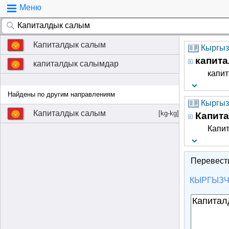
Меню
Капиталдык салым
Кыргызч
капит
капиталдык салымдар
капи
Найдены по другим направлениям
Кыргыз
Капиталдык салым
[kg-kg]
Капит
Капи
Перевест
КЫРГЫЗ