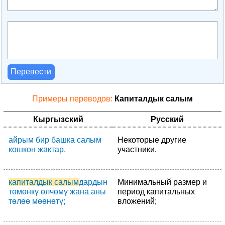
Перевести
Примеры переводов:
Капиталдык салым
Кыргызский
Русский
айрым бир башка салым
Некоторые другие
кошкон жактар.
участники.
капиталдык салым
дардын
Минимальный размер и
төмөнкү өлчөмү жана аны
период капитальных
төлөө мөөнөтү;
вложений;