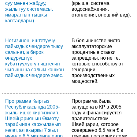
суу менен жабдуу,
(крыша, система
жылытуу системасы,
водоснабжения,
имараттын тышкы
отопления, внешний вид).
капталдары).
Негизинен, иштетүүчү
В большинстве чисто
пайыздык чендерге тыюу
эксплуататорские
салынат, а бирок
процентные ставки
өндүрүштүк
запрещены, но не те,
кубаттуулуктун иштелип
которые способствуют
чыгышына салым кошкон
генерации
пайыздык чендерге эмес.
производственных
мощностей.
Программа Кыргыз
Программа была
Республикасында 2005-
запущена в КР в 2005
жылы ишке киргизилип,
году и финансируется
Швейцариянын Өкмөтү
правительством
тарабынан каржыланып
Швейцарии, которое
келет, ал акыркы 7 жыл
совершено 6,5 млн € в
ичинде 6,5 миллион евро
течение последних семи