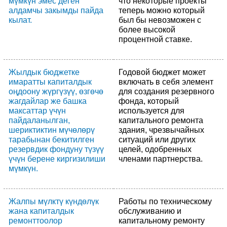
мүмкүн эмес деген
что некоторые проекты
алдамчы закымды пайда
теперь можно который
кылат.
был бы невозможен с
более высокой
процентной ставке.
Жылдык бюджетке
Годовой бюджет может
имаратты капиталдык
включать в себя элемент
оңдоону жүргүзүү, өзгөчө
для создания резервного
жагдайлар же башка
фонда, который
максаттар үчүн
используется для
пайдаланылган,
капитального ремонта
шериктиктин мүчөлөрү
здания, чрезвычайных
тарабынан бекитилген
ситуаций или других
резервдик фондуну түзүү
целей, одобренных
үчүн берене киргизилиши
членами партнерства.
мүмкүн.
Жалпы мүлктү күндөлүк
Работы по техническому
жана капиталдык
обслуживанию и
ремонттоолор
капитальному ремонту