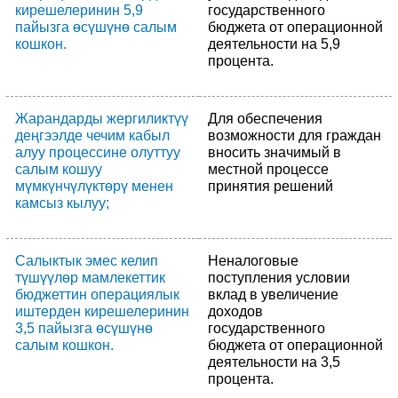
кирешелеринин 5,9
государственного
пайызга өсүшүнө салым
бюджета от операционной
кошкон.
деятельности на 5,9
процента.
Жарандарды жергиликтүү
Для обеспечения
деңгээлде чечим кабыл
возможности для граждан
алуу процессине олуттуу
вносить значимый в
салым кошуу
местной процессе
мүмкүнчүлүктөрү менен
принятия решений
камсыз кылуу;
Салыктык эмес келип
Неналоговые
түшүүлөр мамлекеттик
поступления условии
бюджеттин операциялык
вклад в увеличение
иштерден кирешелеринин
доходов
3,5 пайызга өсүшүнө
государственного
салым кошкон.
бюджета от операционной
деятельности на 3,5
процента.