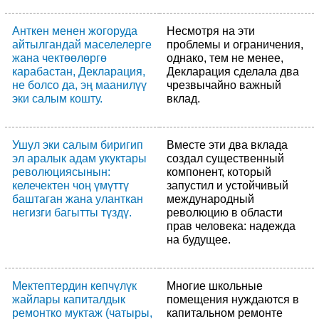
Анткен менен жогоруда
Несмотря на эти
айтылгандай маселелерге
проблемы и ограничения,
жана чектөөлөргө
однако, тем не менее,
карабастан, Декларация,
Декларация сделала два
не болсо да, эң маанилүү
чрезвычайно важный
эки салым кошту.
вклад.
Ушул эки салым биригип
Вместе эти два вклада
эл аралык адам укуктары
создал существенный
революциясынын:
компонент, который
келечектен чоң үмүттү
запустил и устойчивый
баштаган жана уланткан
международный
негизги багытты түздү.
революцию в области
прав человека: надежда
на будущее.
Мектептердин кепчүлүк
Многие школьные
жайлары капиталдык
помещения нуждаются в
ремонтко муктаж (чатыры,
капитальном ремонте