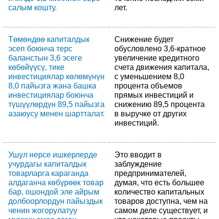
салым кошту.
лет.
Төмөндөө капиталдык
Снижение будет
эсеп боюнча терс
обусловлено 3,6-кратное
баланстын 3,6 эсеге
увеличение кредитного
көбөйүүсү, тике
счета движения капитала,
инвестициялар көлөмүнүн
с уменьшением 8,0
8,0 пайызга жана башка
процента объемов
инвестициялар боюнча
прямых инвестиций и
түшүүлөрдүн 89,5 пайызга
снижению 89,5 процента
азаюусу менен шартталат.
в выручке от других
инвестиций.
Ушул нерсе ишкерлерде
Это вводит в
учурдагы капиталдык
заблуждение
товарларга караганда
предпринимателей,
алдаганча көбүрөөк товар
думая, что есть большее
бар, ошондой эле айрым
количество капитальных
долбоорлордун пайыздык
товаров доступна, чем на
ченин жогорулатуу
самом деле существует, и