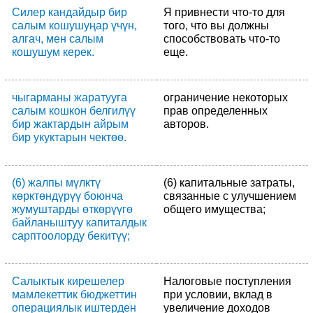
Силер кандайдыр бир
Я привнести что-то для
салым кошушуңар үчүн,
того, что вы должны
алгач, мен салым
способствовать что-то
кошушум керек.
еще.
чыгарманы жаратууга
ограничение некоторых
салым кошкон белгилүү
прав определенных
бир жактардын айрым
авторов.
бир укуктарын чектөө.
(6) жалпы мүлктү
(6) капитальные затраты,
көрктөндүрүү боюнча
связанные с улучшением
жумуштарды өткөрүүгө
общего имущества;
байланыштуу капиталдык
сарптоолорду бекитүү;
Салыктык кирешелер
Налоговые поступления
мамлекеттик бюджеттин
при условии, вклад в
операциялык иштерден
увеличение доходов