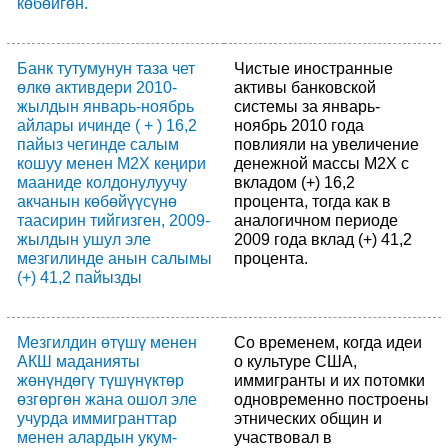
көбөйгөн.
Банк тутумунун таза чет
Чистые иностранные
өлкө активдери 2010-
активы банковской
жылдын январь-ноябрь
системы за январь-
айлары ичинде ( + ) 16,2
ноябрь 2010 года
пайыз чегинде салым
повлияли на увеличение
кошуу менен М2Х кеңири
денежной массы М2Х с
мааниде колдонулуучу
вкладом (+) 16,2
акчанын көбөйүүсүнө
процента, тогда как в
таасирин тийгизген, 2009-
аналогичном периоде
жылдын ушул эле
2009 года вклад (+) 41,2
мезгилинде анын салымы
процента.
(+) 41,2 пайызды
Мезгилдин өтүшү менен
Со временем, когда идеи
АКШ маданияты
о культуре США,
жөнүндөгү түшүнүктөр
иммигранты и их потомки
өзгөргөн жана ошол эле
одновременно построены
учурда иммигранттар
этнических общин и
менен алардын укум-
участвовал в