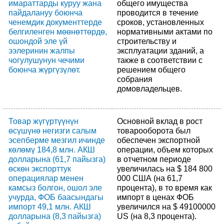
имараттарды куруу жана
общего имущества
пайдалануу боюнча
проводится в течение
ченемдик документтерде
сроков, установленных
белгиленген мөөнөттөрдө,
нормативными актами по
ошондой эле үй
строительству и
ээлеринин жалпы
эксплуатации зданий, а
чогулушунун чечими
также в соответствии с
боюнча жүргүзүлөт.
решением общего
собрания
домовладельцев.
Товар жүгүртүүнүн
Основной вклад в рост
өсүшүнө негизги салым
товарооборота был
эсепберме мезгил ичинде
обеспечен экспортной
көлөмү 184,8 млн. АКШ
операции, объем которых
долларына (61,7 пайызга)
в отчетном периоде
өскөн экспорттук
увеличилась на $ 184 800
операциялар менен
000 США (на 61,7
камсыз болгон, ошол эле
процента), в то время как
учурда, ФОБ баасындагы
импорт в ценах ФОБ
импорт 49,1 млн. АКШ
увеличился на $ 49100000
долларына (8,3 пайызга)
US (на 8,3 процента).