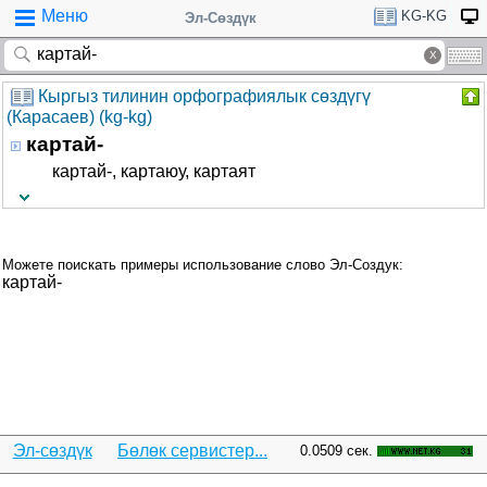
Меню
KG-KG
Эл-Сөздүк
Кыргыз тилинин орфографиялык сөздүгү
(Карасаев) (kg-kg)
картай-
картай-, картаюу, картаят
Можете поискать примеры использование слово Эл-Создук:
картай-
Эл-сөздүк
Бөлөк сервистер...
0.0509 сек.