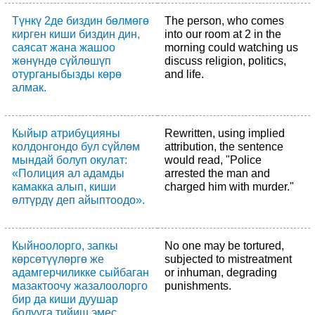
Түнкү 2де биздин бөлмөгө
The person, who comes
кирген киши биздин дин,
into our room at 2 in the
саясат жана жашоо
morning could watching us
жөнүндө сүйлөшүп
discuss religion, politics,
отурганыбызды көрө
and life.
алмак.
Кыйыр атрибуцияны
Rewritten, using implied
колдонгондо бул сүйлөм
attribution, the sentence
мындай болуп окулат:
would read, "Police
«Полиция ал адамды
arrested the man and
камакка алып, киши
charged him with murder."
өлтүрдү деп айыптоодо».
Кыйноолорго, запкы
No one may be tortured,
көрсөтүүлөргө же
subjected to mistreatment
адамгерчиликке сыйбаган
or inhuman, degrading
мазактоочу жазалоолорго
punishments.
бир да киши дуушар
болууга тийиш эмес.