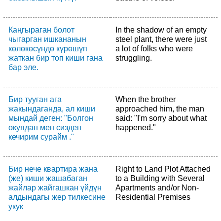
Каңгыраган болот
In the shadow of an empty
чыгарган ишкананын
steel plant, there were just
көлөкөсүндө күрөшүп
a lot of folks who were
жаткан бир топ киши гана
struggling.
бар эле.
Бир тууган ага
When the brother
жакындаганда, ал киши
approached him, the man
мындай деген: "Болгон
said: "I'm sorry about what
окуядан мен сизден
happened."
кечирим сурайм ."
Бир нече квартира жана
Right to Land Plot Attached
(же) киши жашабаган
to a Building with Several
жайлар жайгашкан үйдүн
Apartments and/or Non-
алдындагы жер тилкесине
Residential Premises
укук