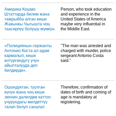
Америка Кошмо
Person, who took education
Штаттарда билим жана
and experience in the
тажрыйба алган киши
United States of America
Жакынкы Чыгышта чоң
maybe very influential in
таасирлүү болушу мүмкүн.
the Middle East.
«Полициянын сержанты
"The man was arrested and
Антонио Коста ал адам
charged with murder, police
кармалып, киши
sergeant Antonio Costa
өлтүргөндүгү үчүн
said."
айыпталууда деп
билдирди».
Ошондуктан, туулган
Therefore, confirmation of
күнүн жана чоң киши
dates of birth and coming of
экенин далилдөө каттоо
age is mandatory at
учурундагы милдеттүү
registering.
талап болуп саналат.