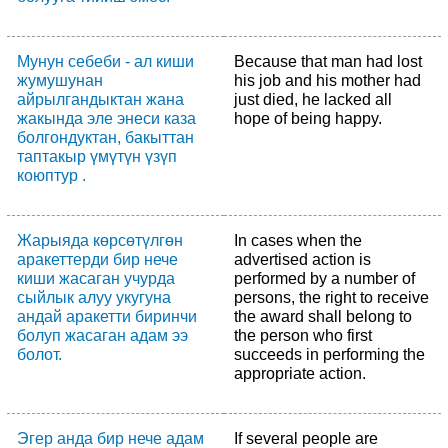
Мунун себеби - ал киши
Because that man had lost
жумушунан
his job and his mother had
айрылгандыктан жана
just died, he lacked all
жакында эле энеси каза
hope of being happy.
болгондуктан, бакыттан
таптакыр үмүтүн үзүп
коюптур .
Жарыяда көрсөтүлгөн
In cases when the
аракеттерди бир нече
advertised action is
киши жасаган учурда
performed by a number of
сыйлык алуу укугуна
persons, the right to receive
андай аракетти биринчи
the award shall belong to
болуп жасаган адам ээ
the person who first
болот.
succeeds in performing the
appropriate action.
Эгер анда бир нече адам
If several people are