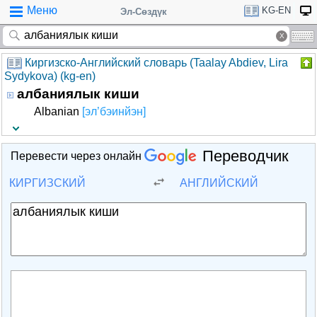
Меню
KG-EN
Эл-Сөздүк
Киргизско-Английский словарь (Taalay Abdiev, Lira
Sydykova) (kg-en)
албаниялык киши
Albanian
[эл’бэинйэн]
Переводчик
Перевести через онлайн
КИРГИЗСКИЙ
АНГЛИЙСКИЙ