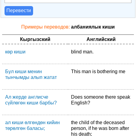
Перевести
Примеры переводов:
албаниялык киши
Кыргызский
Английский
көр киши
blind man.
Бул киши менин
This man is bothering me
тынчымды алып жатат
Ал жерде англисче
Does someone there speak
сүйлөгөн киши барбы?
English?
ал киши өлгөндөн кийин
the child of the deceased
төрөлгөн баласы;
person, if he was born after
his death;