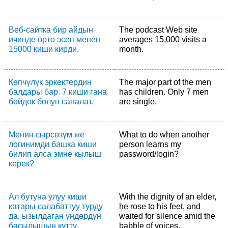
Веб-сайтка бир айдын
The podcast Web site
ичинде орто эсеп менен
averages 15,000 visits a
15000 киши кирди.
month.
Көпчүлүк эркектердин
The major part of the men
балдары бар. 7 киши гана
has children. Only 7 men
бойдок болуп саналат.
are single.
Менин сырсөзүм же
What to do when another
логинимди башка киши
person learns my
билип алса эмне кылыш
password/login?
керек?
Ал бутуна улуу киши
With the dignity of an elder,
катары салабаттуу турду
he rose to his feet, and
да, ызылдаган үндөрдүн
waited for silence amid the
басылышын күттү.
babble of voices.