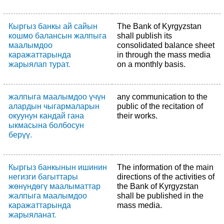
Кыргыз банкы ай сайын
The Bank of Kyrgyzstan
кошмо балансын жалпыга
shall publish its
маалымдоо
consolidated balance sheet
каражаттарында
in through the mass media
жарыялап турат.
on a monthly basis.
жалпыга маалымдоо үчүн
any communication to the
алардын чыгармаларын
public of the recitation of
окуунун кандай гана
their works.
ыкмасына болбосун
берүү.
Кыргыз банкынын ишинин
The information of the main
негизги багыттары
directions of the activities of
жөнүндөгү маалыматтар
the Bank of Kyrgyzstan
жалпыга маалымдоо
shall be published in the
каражаттарында
mass media.
жарыяланат.