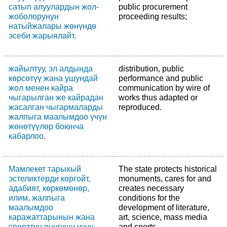
сатып алуулардын жол-
public procurement
жоболорунун
proceeding results;
натыйжалары жөнүндө
эсеби жарыялайт.
жайылтуу, эл алдында
distribution, public
көрсөтүү жана ушундай
performance and public
жол менен кайра
communication by wire of
чыгарылган же кайрадан
works thus adapted or
жасалган чыгармаларды
reproduced.
жалпыга маалымдоо үчүн
жөнөтүүлөр боюнча
кабарлоо.
Мамлекет тарыхый
The state protects historical
эстеликтерди коргойт,
monuments, cares for and
адабият, көркөмөнөр,
creates necessary
илим, жалпыга
conditions for the
маалымдоо
development of literature,
каражаттарынын жана
art, science, mass media
спорттун өнүгүшү үчүн
and sports.