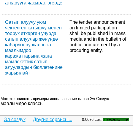
аткарууга чакырат, эгерде:
Сатып алуучу уюм
The tender announcement
чектелген катышуу менен
on limited participation
тоорук өткөргөн учурда
shall be published in mass
сатып алуулар жөнүндө
media and in the bulletin of
кабарлоону жалпыга
public procurement by a
маалымдоо
procuring entity.
каражаттарына жана
мамлекеттик сатып
алуулардын бюллетенине
жарыялайт.
Можете поискать примеры использование слово Эл-Создук:
маалымдоо классы
Эл-сөздүк
Другие сервисы...
0.0676 сек.