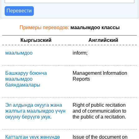
Перевести
Примеры переводов:
маалымдоо классы
Кыргызский
Английский
маалымдоо
inform;
Башкаруу боюнча
Management Information
маалымдоо
Reports
баяндамалары
Эл алдында окууга жана
Right of public recitation
жалпыга маалымдоо үчүн
and of communication to
окууну берүүгө укук.
the public of a recitation.
Катталган укук жөнүндө
Issue of the document on