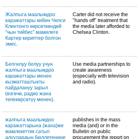
Жалпыга маалымдоо
Carter did not receive the
каражаттары кийин Челси
"hands off" treatment that
Клинтонго көрсөткөндөй
the media later afforded to
“чын тийбес” мамилеге
Chelsea Clinton.
Картер кириптер болгон
эмес.
Бепгилуу болуу учун
Use media partnerships to
жалпыга маалымдоо
create awareness
каражаттары менен
(especially with television
кызматташтыкты
and radio).
пайдалануу зарыл
(өзгөчө, радио жана
телекөрсөтүү менен).
жалпыга маалымдоо
publishes in the mass
каражаттарына (жана)же
media (and) or in the
мамлекеттик сатып
Bulletin on public
алуулардын бюллетенине
procurement the report on