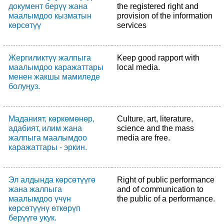
документ берүү жана
the registered right and
маалымдоо кызматын
provision of the information
көрсөтүү
services
Жергиликтүү жалпыга
Keep good rapport with
маалымдоо каражаттары
local media.
менен жакшы мамиледе
болуңуз.
Маданият, көркөмөнөр,
Culture, art, literature,
адабият, илим жана
science and the mass
жалпыга маалымдоо
media are free.
каражаттары - эркин.
Эл алдында көрсөтүүгө
Right of public performance
жана жалпыга
and of communication to
маалымдоо үчүн
the public of a performance.
көрсөтүүнү өткөрүп
берүүгө укук.