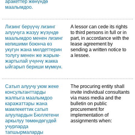
аракеттер жөнүндө
маалымдоо.
Лизинг берүүчү лизинг
A lessor can cede its rights
алуучуга жазуу жүзүндө
to third persons in full or in
маалымдоо менен лизинг
part, in accordance with the
келишими боюнча өз
lease agreement by
укугун жана милдеттерин
sending a written notice to
толугу менен же жарым-
a lessee.
жартылай үчүнчү жакка
ыйгарып бериши мүмкүн.
Сатып алуучу уюм жеке
The procuring entity shall
консультанттарды
invite individual consultants
жалпыга маалымдоо
via mass media and the
каражаттары жана
bulletin on public
мамлекеттик сатып
procurement for
алуулардын Бюллетени
implementation of
аркылуу төмөндөгүдөй
assignments when:
учурларда
тапшырмаларды