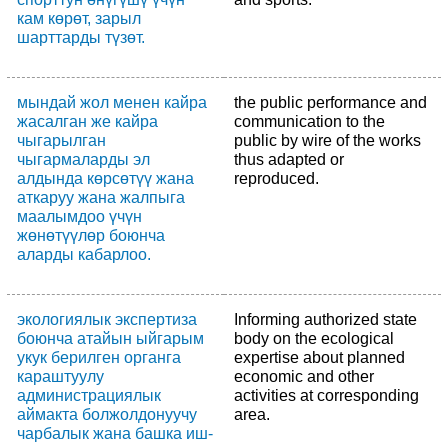
кам көрөт, зарыл
шарттарды түзөт.
мындай жол менен кайра
the public performance and
жасалган же кайра
communication to the
чыгарылган
public by wire of the works
чыгармаларды эл
thus adapted or
алдында көрсөтүү жана
reproduced.
аткаруу жана жалпыга
маалымдоо үчүн
жөнөтүүлөр боюнча
аларды кабарлоо.
экологиялык экспертиза
Informing authorized state
боюнча атайын ыйгарым
body on the ecological
укук берилген органга
expertise about planned
караштуулу
economic and other
администрациялык
activities at corresponding
аймакта болжолдонуучу
area.
чарбалык жана башка иш-