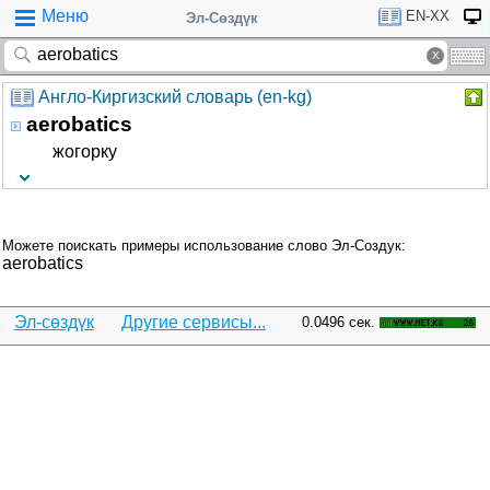
Меню
EN-XX
Эл-Сөздүк
Англо-Киргизский словарь (en-kg)
aerobatics
жогорку
Можете поискать примеры использование слово Эл-Создук:
aerobatics
Эл-сөздүк
Другие сервисы...
0.0496 сек.