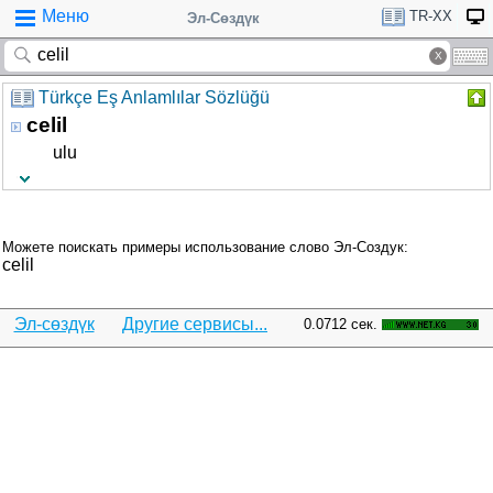
Меню
TR-XX
Эл-Сөздүк
Türkçe Eş Anlamlılar Sözlüğü
celil
ulu
Можете поискать примеры использование слово Эл-Создук:
celil
Эл-сөздүк
Другие сервисы...
0.0712 сек.