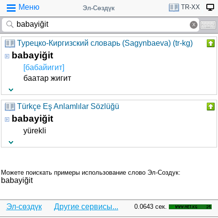
Меню
TR-XX
Эл-Сөздүк
Турецко-Киргизский словарь (Sagynbaeva) (tr-kg)
babayiğit
[бабайигит]
баатар жигит
Türkçe Eş Anlamlılar Sözlüğü
babayiğit
yürekli
Можете поискать примеры использование слово Эл-Создук:
babayiğit
Эл-сөздүк
Другие сервисы...
0.0643 сек.