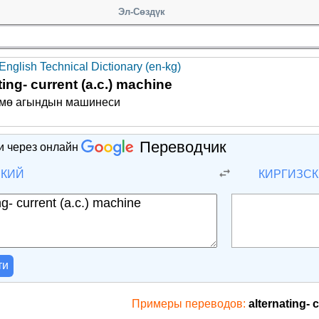
Эл-Сөздүк
English Technical Dictionary (en-kg)
ting- current (a.c.) machine
рмө агындын машинеси
Переводчик
и через онлайн
СКИЙ
КИРГИЗС
ти
Примеры переводов:
alternating- 