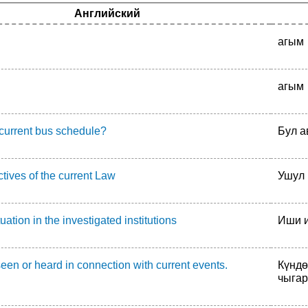
Английский
агым
агым
e current bus schedule?
Бул а
tives of the current Law
Ушул 
uation in the investigated institutions
Иши и
een or heard in connection with current events.
Күндө
чыга