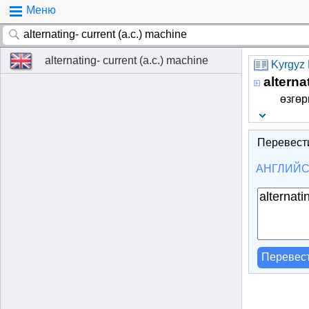
Меню
alternating- current (a.c.) machine
Kyrgyz 
alterna
өзгө
Перевест
АНГЛИЙ
Перевес