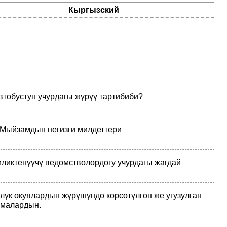
Кыргызский
втобустун учурдагы жүрүү тартибиби?
Мыйзамдын негизги милдеттери
ликтенүүчү ведомстволордогу учурдагы жагдай
лүк окуялардын жүрүшүндө көрсөтүлгөн же угузулган
рмалардын.