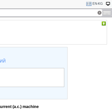
EN-KG
КИЙ
current (a.c.) machine