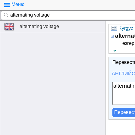
Меню
alternating voltage
Kyrgyz 
alterna
өзгө
Перевест
АНГЛИЙ
Перевес