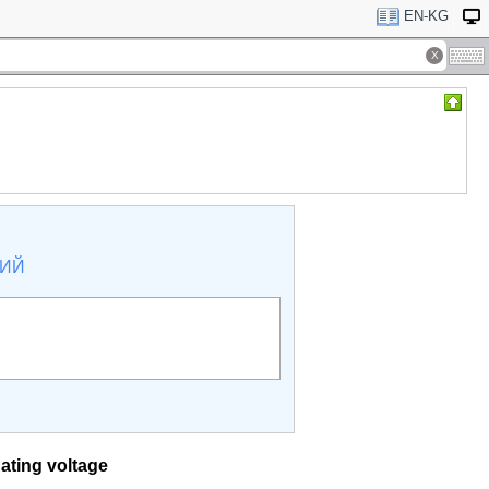
EN-KG
КИЙ
nating voltage