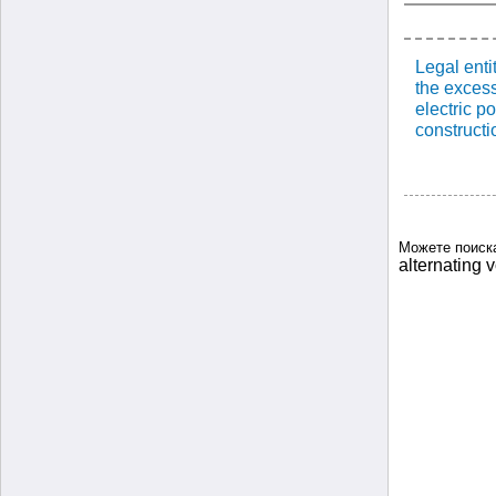
Legal enti
the excess
electric p
constructio
Можете поиск
alternating 