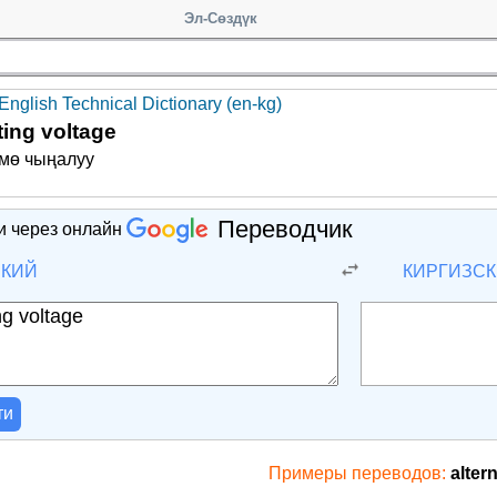
Эл-Сөздүк
English Technical Dictionary (en-kg)
ting voltage
рмө чыңалуу
Переводчик
и через онлайн
СКИЙ
КИРГИЗС
ти
Примеры переводов:
alter