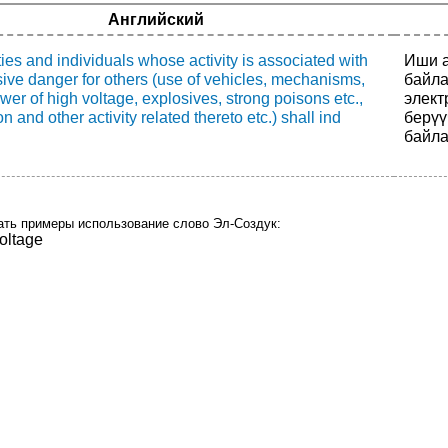
Английский
ties and individuals whose activity is associated with
Иши а
ive danger for others (use of vehicles, mechanisms,
байла
ower of high voltage, explosives, strong poisons etc.,
элект
n and other activity related thereto etc.) shall ind
берүү
байла
ать примеры использование слово Эл-Создук:
voltage