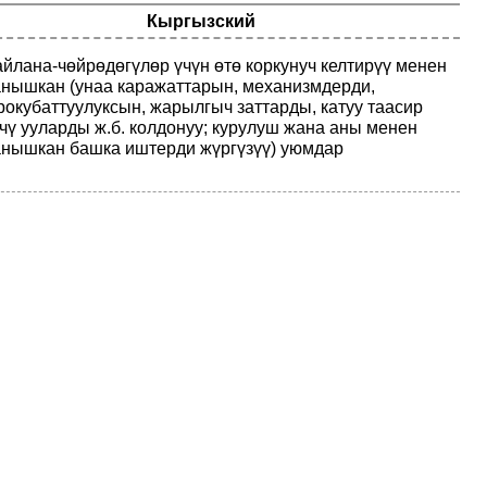
Кыргызский
йлана-чөйрөдөгүлөр үчүн өтө коркунуч келтирүү менен
нышкан (унаа каражаттарын, механизмдерди,
рокубаттуулуксын, жарылгыч заттарды, катуу таасир
чү ууларды ж.б. колдонуу; курулуш жана аны менен
нышкан башка иштерди жүргүзүү) уюмдар