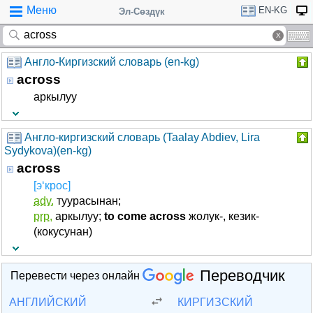
Меню
EN-KG
Эл-Сөздүк
Англо-Киргизский словарь (en-kg)
across
аркылуу
Англо-киргизский словарь (Taalay Abdiev, Lira
Sydykova)(en-kg)
across
[э‘крос]
adv.
туурасынан;
prp.
аркылуу;
to come across
жолук-, кезик-
(кокусунан)
Переводчик
Перевести через онлайн
АНГЛИЙСКИЙ
КИРГИЗСКИЙ