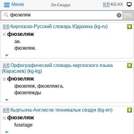
Меню
KG-XX
Эл-Сөздүк
Киргизско-Русский словарь Юдахина (kg-ru)
фюзеляж
ав.
фюзеляж.
Орфографический словарь киргизского языка
(Карасаев) (kg-kg)
фюзеляж
фюзеляж, фюзеляжга,
фюзеляжды
Кыргызча-Англисче техникалык сөздүк (kg-en)
фюзеляж
fuselage