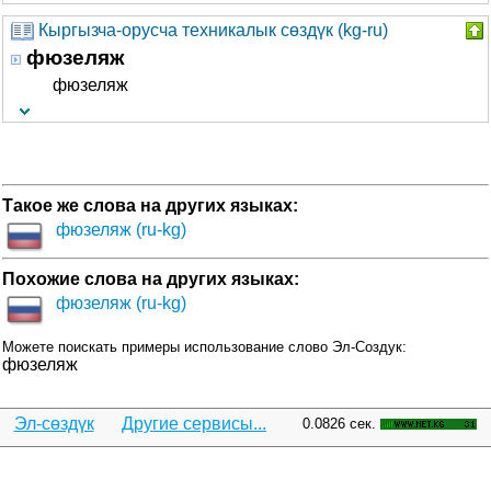
Кыргызча-орусча техникалык сөздүк (kg-ru)
фюзеляж
фюзеляж
Такое же слова на других языках:
фюзеляж (ru-kg)
Похожие слова на других языках:
фюзеляж (ru-kg)
Можете поискать примеры использование слово Эл-Создук:
фюзеляж
Эл-сөздүк
Другие сервисы...
0.0826 сек.