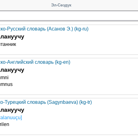
Эл-Сөздүк
ко-Русский словарь (Асанов Э.) (kg-ru)
ялануучу
итанник
ско-Английский словарь (kg-en)
ялануучу
umni
umnus
о-Турецкий словарь (Sagynbaeva) (kg-tr)
ялануучу
iyalanuuçu]
rilen