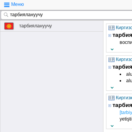
Меню
тарбиялануучу
Киргизс
тарби
восп
Киргиз
тарби
al
al
Киргизк
тарби
[tarb
yetişti