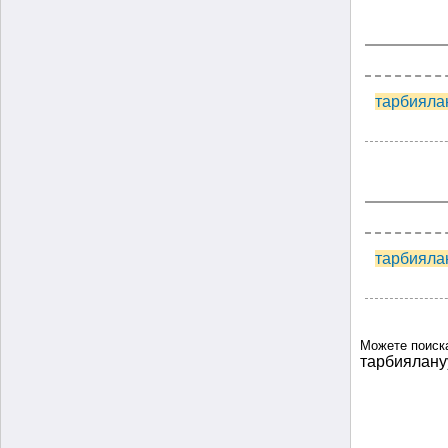
тарбияла
тарбияла
Можете поиск
тарбиялану