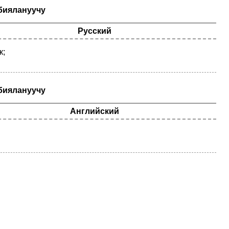
биялануучу
Русский
к;
биялануучу
Английский