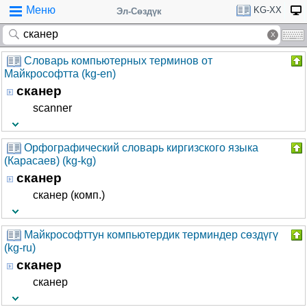
Меню
KG-XX
Эл-Сөздүк
Словарь компьютерных терминов от
Майкрософтта (kg-en)
сканер
scanner
Орфографический словарь киргизского языка
(Карасаев) (kg-kg)
сканер
сканер (комп.)
Майкрософттун компьютердик терминдер сөздүгү
(kg-ru)
сканер
сканер