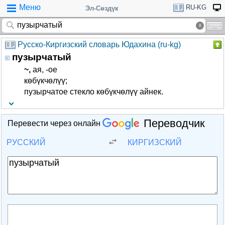
Меню
RU-KG
Эл-Сөздүк
Русско-Киргизский словарь Юдахина (ru-kg)
пузырчатый
~,
­ая, -ое
көбүкчөлүү;
пузырчатое стекло көбүкчөлүү айнек.
Переводчик
Перевести через онлайн
РУССКИЙ
КИРГИЗСКИЙ