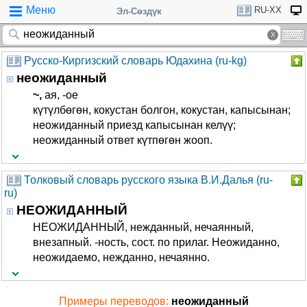
Меню
RU-XX
Эл-Сөздүк
Русско-Киргизский словарь Юдахина (ru-kg)
неожиданный
~,
­ая, -ое
күтүлбөгөн, кокустан болгон, кокустан, капысынан;
неожиданный приезд капысынан келүү;
неожиданный ответ күтпөгөн жооп.
Толковый словарь русского языка В.И.Далья (ru-
ru)
НЕОЖИДАННЫЙ
НЕОЖИДАННЫЙ, нежданный, нечаянный,
внезапный. -ность, сост. по прилаг. Неожиданно,
неожидаемо, нежданно, нечаянно.
Примеры переводов:
неожиданный