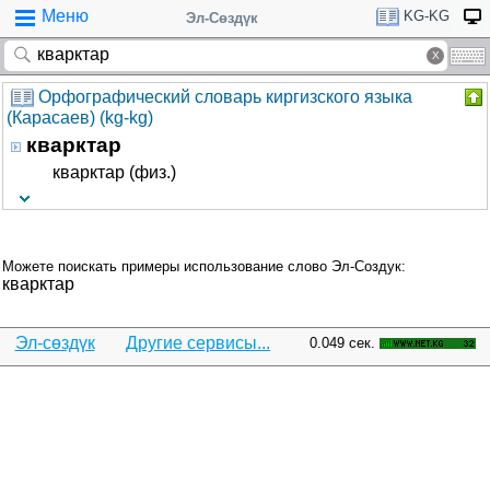
Меню
KG-KG
Эл-Сөздүк
Орфографический словарь киргизского языка
(Карасаев) (kg-kg)
кварктар
кварктар (физ.)
Можете поискать примеры использование слово Эл-Создук:
кварктар
Эл-сөздүк
Другие сервисы...
0.049 сек.