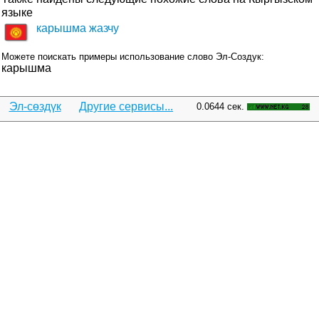
языке
карышма жазчу
Можете поискать примеры использование слово Эл-Создук:
карышма
Эл-сөздүк
Другие сервисы...
0.0644 сек.