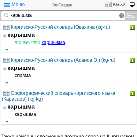
Меню
KG-XX
Эл-Сөздүк
Киргизско-Русский словарь Юдахина (kg-ru)
карышма
то же, что
каршыкма
.
Киргизско-Русский словарь (Асанов Э.) (kg-ru)
карышма
спазма
Орфографический словарь киргизского языка
(Карасаев) (kg-kg)
карышма
карышма
Также найдены следующие похожие слова на Кыргызском