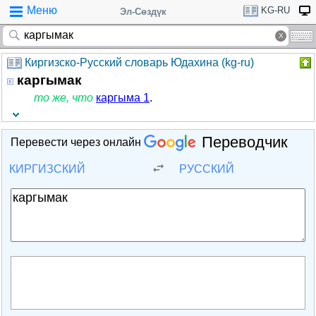
Меню
KG-RU
Эл-Сөздүк
Киргизско-Русский словарь Юдахина (kg-ru)
каргымак
то же, что
каргыма 1
.
Переводчик
Перевести через онлайн
КИРГИЗСКИЙ
РУССКИЙ