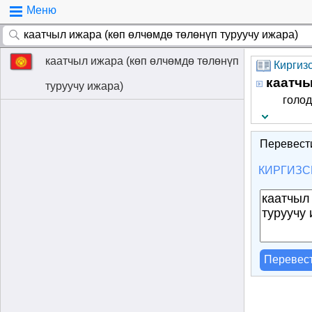
Меню
каатчыл ижара (көп өлчөмдө төлөнүп
Киргизс
каатчы
туруучу ижара)
голо
Перевест
КИРГИЗС
Перевес