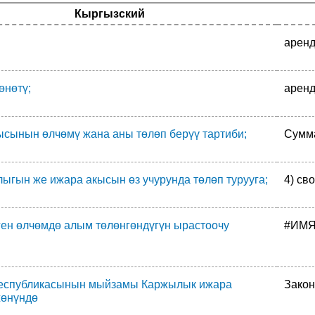
Кыргызский
арен
өнөтү;
аренд
ысынын өлчөмү жана аны төлөп берүү тартиби;
Сумма
лыгын же ижара акысын өз учурунда төлөп турууга;
4) св
ген өлчөмдө алым төлөнгөндүгүн ырастоочу
#ИМЯ
еспубликасынын мыйзамы Каржылык ижара
Закон
жөнүндө