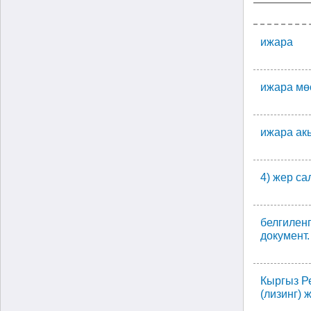
ижара
ижара мө
ижара ак
4) жер са
белгилен
документ.
Кыргыз Р
(лизинг) 