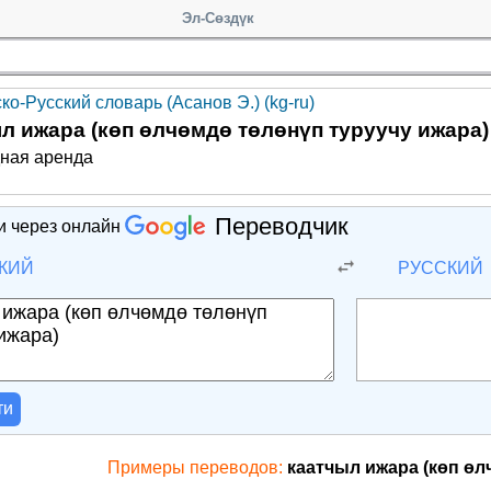
Эл-Сөздүк
ко-Русский словарь (Асанов Э.) (kg-ru)
л ижара (көп өлчөмдө төлөнүп туруучу ижара)
дная аренда
Переводчик
и через онлайн
КИЙ
РУССКИЙ
ти
Примеры переводов:
каатчыл ижара (көп өл