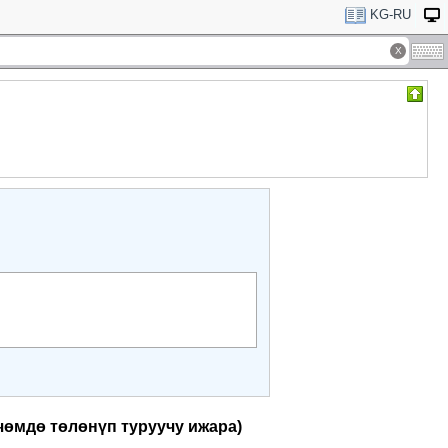
KG-RU
чөмдө төлөнүп туруучу ижара)