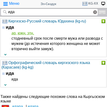
Меню
KG-XX
Эл-Сөздүк
Киргизско-Русский словарь Юдахина (kg-ru)
ида
ар.
южн.
этн.
стодневный срок после смерти мужа или развода с
мужем (до истечения которого женщина не может
вторично выйти замуж).
Орфографический словарь киргизского языка
(Карасаев) (kg-kg)
ида
ида
Также найдены следующие похожие слова на Кыргызском
языке
идара
идара