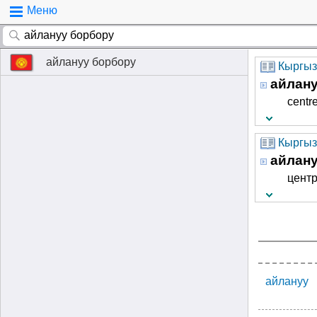
Меню
айлануу борбору
Кыргыз
айлан
centre
Кыргызч
айлан
цент
айлануу