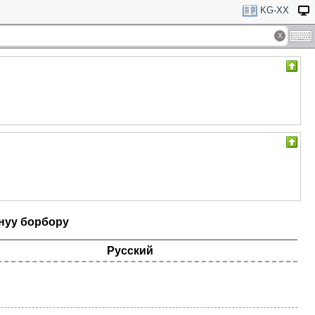
KG-XX
нуу борбору
Русский