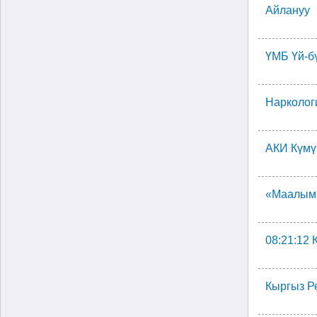
Айлануу
ҮМБ Үй-б
Нарколог
АКИ Күмү
«Маалыма
08:21:12
Кыргыз Р