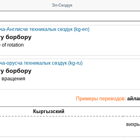
Эл-Сөздүк
ча-Англисче техникалык сөздүк (kg-en)
уу борбору
 of rotation
а-орусча техникалык сөздүк (kg-ru)
уу борбору
р вращения
Примеры переводов:
айла
Кыргызский
вихрь