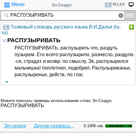
Меню
RU-XX
Эл-Сөздүк
Толковый словарь русского языка В.И.Далья (ru-
ru)
РАСПУЗЫРИВАТЬ
РАСПУЗЫРИВАТЬ, распузырить что, раздуть
пузырем. Его всего распузырило, разнесло, раздуло.
-ся, страдат. и возвр. по смыслу. Эк, распузырился
мальчишка! поплотнел, подобрел. Распузыриванье,
распузыренье, действ. по глаг.
Можете поискать примеры использование слово Эл-Создук:
РАСПУЗЫРИВАТЬ
Эл-сөздүк
Другие сервисы...
0.1409 сек.