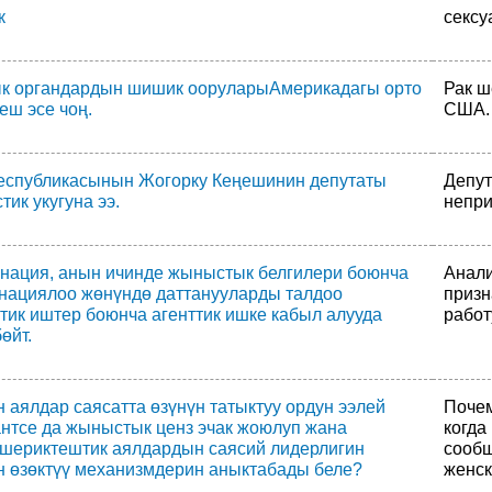
к
сексу
 органдардын шишик ооруларыАмерикадагы орто
Рак ш
еш эсе чоң.
США.
еспубликасынын Жогорку Кеңешинин депутаты
Депут
тик укугуна ээ.
непри
нация, анын ичинде жыныстык белгилери боюнча
Анали
нациялоо жөнүндө даттанууларды талдоо
призн
тик иштер боюнча агенттик ишке кабыл алууда
работ
өйт.
 аялдар саясатта өзүнүн татыктуу ордун ээлей
Почем
антсе да жыныстык ценз эчак жоюлуп жана
когда
 шериктештик аялдардын саясий лидерлигин
сообщ
н өзөктүү механизмдерин аныктабады беле?
женск