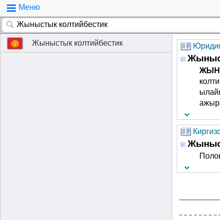
Меню
Жыныстык колтийбестик
Юридик
Жыныс
ЖЫН
колти
ылайы
ажыр
Киргиз
Жыныс
Поло