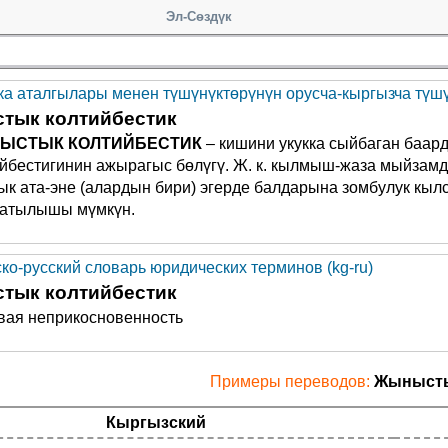
Эл-Сөздүк
а аталгылары менен түшүнүктөрүнүн орусча-кыргызча түшүн
тык колтийбестик
ЫСТЫК КОЛТИЙБЕСТИК
– кишини укукка сыйбаган баард
йбестигинин ажырагыс бөлүгү. Ж. к. кылмыш-жаза мыйзамд
к ата-эне (алардын бири) эгерде балдарына зомбулук кылса,
атылышы мүмкүн.
ско-русский словарь юридических терминов (kg-ru)
тык колтийбестик
вая неприкосновенность
Примеры переводов:
Жынысты
Кыргызский