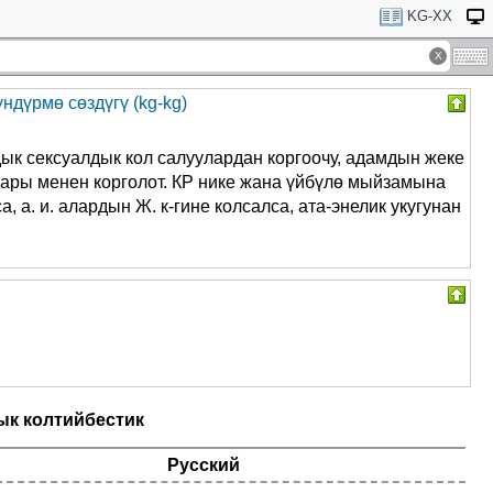
KG-XX
дүрмө сөздүгү (kg-kg)
ык сексуалдык кол салуулардан коргоочу, адамдын жеке
ары менен корголот. КР нике жана үйбүлө мыйзамына
 а. и. алардын Ж. к-гине колсалса, ата-энелик укугунан
к колтийбестик
Русский