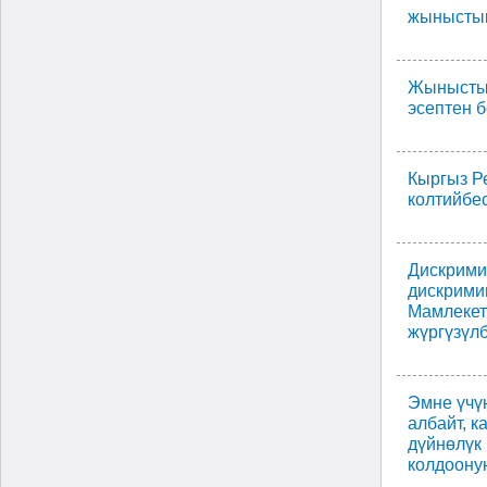
жынысты
Жыныстык
эсептен б
Кыргыз Р
колтийбес
Дискрими
дискрими
Мамлекет
жүргүзүлб
Эмне үчүн
албайт, к
дүйнөлүк
колдоону