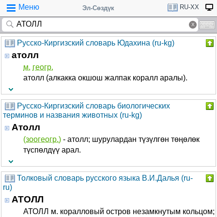
Меню
RU-XX
Эл-Сөздүк
Русско-Киргизский словарь Юдахина (ru-kg)
атолл
м.
геогр.
атолл (алкакка окшош жалпак коралл аралы).
Русско-Киргизский словарь биологических
терминов и названия животных (ru-kg)
Атолл
(зоогеогр.)
- атолл; шурулардан түзүлгөн төңөлөк
түспөлдүү арал.
Толковый словарь русского языка В.И.Далья (ru-
ru)
АТОЛЛ
АТОЛЛ м. коралловый остров незамкнутым кольцом;