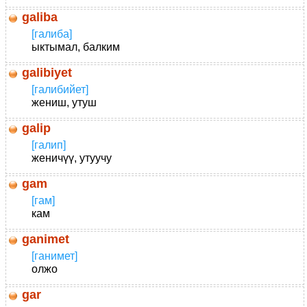
galiba
[галиба]
ыктымал, балким
galibiyet
[галибийет]
жениш, yтyш
galip
[галип]
женичүү, утуучу
gam
[гам]
кам
ganimet
[ганимет]
олжо
gar