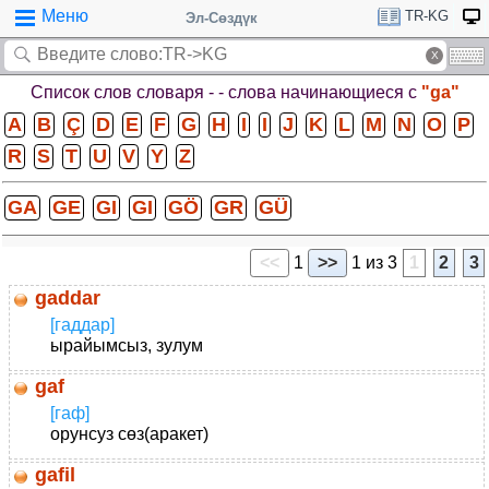
Меню
TR-KG
Эл-Сөздүк
Список слов словаря -
- слова начинающиеся с
"ga"
A
B
Ç
D
E
F
G
H
I
I
J
K
L
M
N
O
P
R
S
T
U
V
Y
Z
GA
GE
GI
GI
GÖ
GR
GÜ
<<
1
>>
1 из 3
1
2
3
gaddar
[гаддар]
ырайымсыз, зулум
gaf
[гаф]
орунсуз сөз(аракет)
gafil