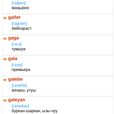
[гафил]
маңыроо
gaflet
[гафлет]
бейпараст
gaga
[гага]
тумшук
gala
[гала]
премьера
galebe
[галебе]
жеңиш, утуш
galeyan
[галейан]
буркан-шаркан, ызы-чуу