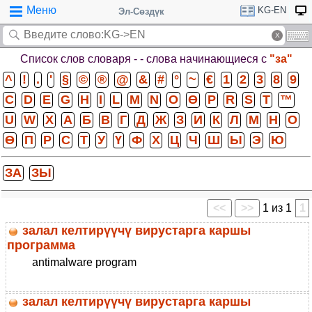
Меню
KG-EN
Эл-Сөздүк
Список слов словаря -
- слова начинающиеся с
"за"
^
!
.
'
§
©
®
@
&
#
°
~
€
1
2
3
8
9
C
D
E
G
H
I
L
M
N
O
Ɵ
P
R
S
T
™
U
W
X
А
Б
В
Г
Д
Ж
З
И
К
Л
М
Н
О
Ө
П
Р
С
Т
У
Ү
Ф
Х
Ц
Ч
Ш
Ы
Э
Ю
ЗА
ЗЫ
<<
>>
1 из 1
1
залал келтирүүчү вирустарга каршы
программа
antimalware program
залал келтирүүчү вирустарга каршы