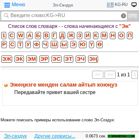
Меню
KG-RU
Эл-Сөздүк
Список слов словаря -
- слова начинающиеся с
"Эж"
1
C
W
А
Б
В
Г
Д
Ж
З
И
К
М
Н
О
П
Р
С
Т
У
Ф
Ч
Ш
Ы
Э
Ю
Ү
Ө
ЭЖ
ЭК
ЭМ
ЭР
ЭС
ЭТ
ЭЧ
ЭҢ
<<
>>
1 из 1
1
Эжеңизге менден салам айтып коюңуз
Передавайте привет вашей сестре
Можете поискать примеры использование слово Эл-Создук:
Эл-сөздүк
Другие сервисы...
0.0673 сек.