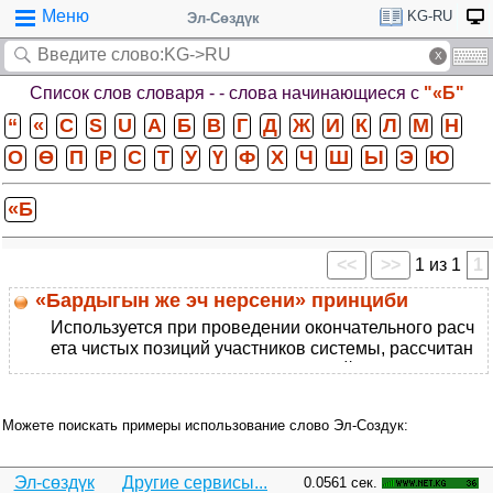
Меню
KG-RU
Эл-Сөздүк
Список слов словаря -
- слова начинающиеся с
"«Б"
“
«
C
S
U
А
Б
В
Г
Д
Ж
И
К
Л
М
Н
О
Ө
П
Р
С
Т
У
Ү
Ф
Х
Ч
Ш
Ы
Э
Ю
«Б
<<
>>
1 из 1
1
«Бардыгын же эч нерсени» принциби
Используется при проведении окончательного расч
ета чистых позиций участников системы, рассчитан
ных в системах розничных платежей. В случае, если
Можете поискать примеры использование слово Эл-Создук:
Эл-сөздүк
Другие сервисы...
0.0561 сек.