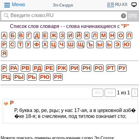
Меню
RU-XX
Эл-Сөздүк
Список слов словаря -
- слова начинающиеся с
"Р"
А
Б
В
Г
Д
Е
Ж
З
И
Й
К
Л
М
Н
О
П
Р
С
Т
У
Ф
Х
Ц
Ч
Ш
Щ
Ъ
Ы
Ь
Э
Ю
Я
Р
РА
РВ
РД
РЕ
РЖ
РИ
РН
РО
РТ
РУ
РЦ
РЫ
РЬ
РЮ
РЯ
<<
>>
1 из 1
1
Р
Р, буква эр, ре, рцы; у нас 17-ая, а в церковной азб�
�ке 18-я; в счислении, под титлою означает сто;
про�
�зносится всегда на один лад; в русских словах ни
Можете поискать примеры использование слово Эл-Создук: