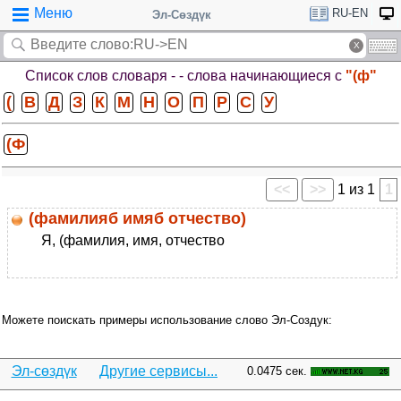
Меню
RU-EN
Эл-Сөздүк
Список слов словаря -
- слова начинающиеся с
"(ф"
(
В
Д
З
К
М
Н
О
П
Р
С
У
(Ф
<<
>>
1 из 1
1
(фамилияб имяб отчество)
Я, (фамилия, имя, отчество
Можете поискать примеры использование слово Эл-Создук:
Эл-сөздүк
Другие сервисы...
0.0475 сек.