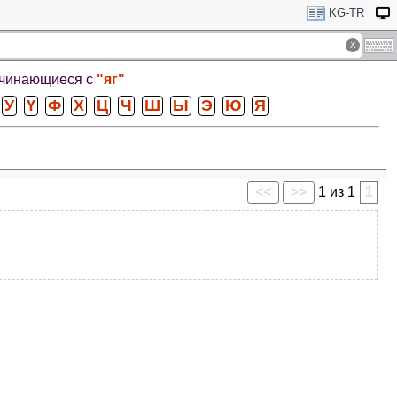
KG-TR
ачинающиеся с
"яг"
У
Ү
Ф
Х
Ц
Ч
Ш
Ы
Э
Ю
Я
<<
>>
1 из 1
1