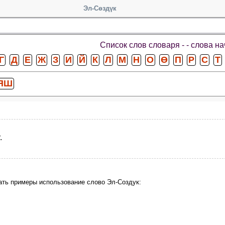
Эл-Сөздүк
Список слов словаря -
- слова н
Г
Д
Е
Ж
З
И
Й
К
Л
М
Н
О
Ө
П
Р
С
Т
ЯШ
.
ать примеры использование слово Эл-Создук: