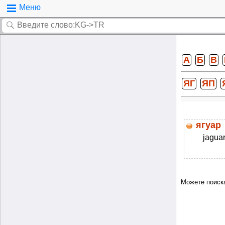
Меню
А
Б
В
ЯГ
ЯП
ягуар
jaguar
Можете поиск