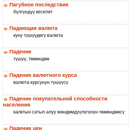
Пагубное последствие
бүлгүндүү кесепет
Падающая валюта
куну түшүүдөгү валюта
Падение
түшүү, төмөндөө
Падение валютного курса
валюта курсунун түшүүсү
Падение покупательной способности
населения
калктын сатып алуу жөндөмдүүлүгүнүн төмөндөөсү
Падение цен