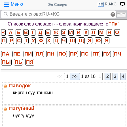
Меню
RU-KG
Эл-Сөздүк
Список слов словаря -
- слова начинающиеся с
"Па"
«
А
Б
В
Г
Д
Е
Ж
З
И
Й
К
Л
М
Н
О
П
Р
С
Т
У
Ф
Х
Ц
Ч
Ш
Щ
Э
Ю
Я
ПА
ПЕ
ПИ
ПЛ
ПН
ПО
ПР
ПС
ПТ
ПУ
ПЧ
ПЫ
ПЬ
ПЯ
<<
1
>>
1 из 10
1
2
3
4
Паводок
кирген суу, ташкын
Пагубный
бүлгүндүү