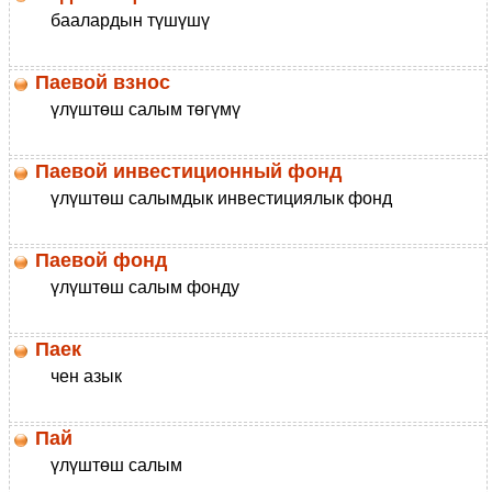
баалардын түшүшү
Паевой взнос
үлүштөш салым төгүмү
Паевой инвестиционный фонд
үлүштөш салымдык инвестициялык фонд
Паевой фонд
үлүштөш салым фонду
Паек
чен азык
Пай
үлүштөш салым