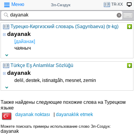
Меню
TR-XX
Эл-Сөздүк
Турецко-Киргизский словарь (Sagynbaeva) (tr-kg)
dayanak
[дайанак]
чаяныч
Türkçe Eş Anlamlılar Sözlüğü
dayanak
delil, destek, istinatgâh, mesnet, zemin
Также найдены следующие похожие слова на Турецком
языке
dayanak noktası
dayanaklık etmek
Можете поискать примеры использование слово Эл-Создук:
dayanak